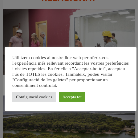
Utilitzem cookies al nostre lloc web per oferir-vos
l'experiència més rellevant recordant les vostres preferències
i visites repetides. En fer clic a "Acceptar-ho tot", accepteu
l'ús de TOTES les cookies. Tanmateix, podeu visitar
"Configuració de les galetes" per proporcionar un
València ultima el nou centre per a persones majors del barri de Sant Antoni
consentiment controlat.
6 agost, 2026
Configuració cookies
Accepta tot