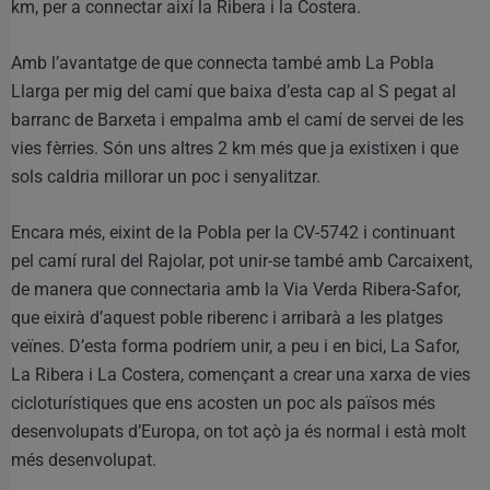
km, per a connectar així la Ribera i la Costera.
Amb l’avantatge de que connecta també amb La Pobla
Llarga per mig del camí que baixa d’esta cap al S pegat al
barranc de Barxeta i empalma amb el camí de servei de les
vies fèrries. Són uns altres 2 km més que ja existixen i que
sols caldria millorar un poc i senyalitzar.
Encara més, eixint de la Pobla per la CV-5742 i continuant
pel camí rural del Rajolar, pot unir-se també amb Carcaixent,
de manera que connectaria amb la Via Verda Ribera-Safor,
que eixirà d’aquest poble riberenc i arribarà a les platges
veïnes. D’esta forma podríem unir, a peu i en bici, La Safor,
La Ribera i La Costera, començant a crear una xarxa de vies
cicloturístiques que ens acosten un poc als països més
desenvolupats d’Europa, on tot açò ja és normal i està molt
més desenvolupat.