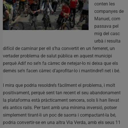
conten les
companyes de
Manuel, com
passava pel
mig del casc
urbà i resulta
difícil de caminar per ell s’ha convertit en un femeret, un
vertader problema de salut pública en aquest municipi
perquè Adif no se’n fa càrrec de netejar-lo ni deixa que els
demés se’n facen càrrec d’aprofitar-lo i mantindre’l net i bé.
I mira que podria resoldre’s fàcilment el problema, i molt
positivament, perquè sent tan recent el seu abandonament
la plataforma està pràcticament sencera, sols li han llevat
els antics rails. Per tant amb una mínima inversió, potser
simplement tirant-li un poc de saorra i compactant-la bé,
podria convertir-se en una altra Via Verda, amb els seus 11