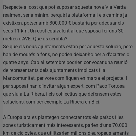
Respecte al cost que pot suposar aquesta nova Via Verda
realment seria mínim, perquè la plataforma i els camins ja
existixen, potser amb 300.000 € bastaria per adequar els
seus 11 km. Un cost equivalent al que suposa fer uns 30
metres d’AVE. Què us sembla?
Sé que els nous ajuntaments estan per aquesta solució, però
han de moure’s a fons, no poden deixar-ho per a d’ací tres o
quatre anys. Cap al setembre podrien convocar una reunió
de representants dels ajuntaments implicats i la
Mancomunitat, per vore com fiquen en marxa el projecte. I
per suposat han d’invitar algun expert, com Paco Tortosa
que viu a La Ribera, i els col·lectius que defensem estes
solucions, com per exemple La Ribera en Bici.
A Europa ara es plantegen connectar tots els països i les
zones turísticament més interessants, parlen d’uns 70.000
km de ciclovies, que utilitzarien milions d’europeus amants