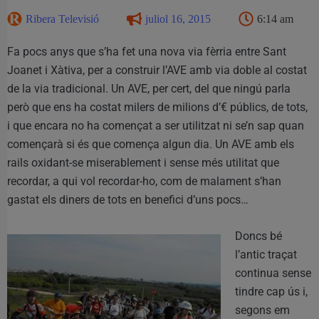
Ribera Televisió
juliol 16, 2015
6:14 am
Fa pocs anys que s’ha fet una nova via fèrria entre Sant
Joanet i Xàtiva, per a construir l’AVE amb via doble al costat
de la via tradicional. Un AVE, per cert, del que ningú parla
però que ens ha costat milers de milions d’€ públics, de tots,
i que encara no ha començat a ser utilitzat ni se’n sap quan
començarà si és que comença algun dia. Un AVE amb els
rails oxidant-se miserablement i sense més utilitat que
recordar, a qui vol recordar-ho, com de malament s’han
gastat els diners de tots en benefici d’uns pocs…
Doncs bé
l’antic traçat
continua sense
tindre cap ús i,
segons em