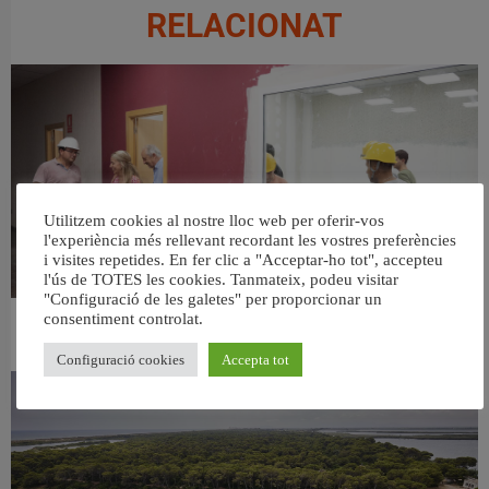
RELACIONAT
Utilitzem cookies al nostre lloc web per oferir-vos
l'experiència més rellevant recordant les vostres preferències
i visites repetides. En fer clic a "Acceptar-ho tot", accepteu
l'ús de TOTES les cookies. Tanmateix, podeu visitar
"Configuració de les galetes" per proporcionar un
consentiment controlat.
València ultima el nou centre per a persones majors del barri de Sant Antoni
6 agost, 2026
Configuració cookies
Accepta tot