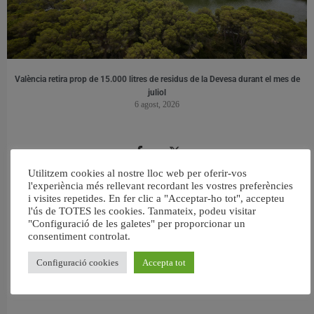
València retira prop de 15.000 litres de residus de la Devesa durant el mes de
juliol
6 agost, 2026
Utilitzem cookies al nostre lloc web per oferir-vos
l'experiència més rellevant recordant les vostres preferències
i visites repetides. En fer clic a "Acceptar-ho tot", accepteu
l'ús de TOTES les cookies. Tanmateix, podeu visitar
"Configuració de les galetes" per proporcionar un
consentiment controlat.
Configuració cookies
Accepta tot