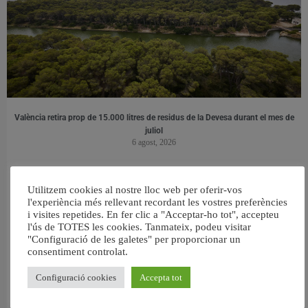
València retira prop de 15.000 litres de residus de la Devesa durant el mes de
juliol
6 agost, 2026
Utilitzem cookies al nostre lloc web per oferir-vos
l'experiència més rellevant recordant les vostres preferències
i visites repetides. En fer clic a "Acceptar-ho tot", accepteu
l'ús de TOTES les cookies. Tanmateix, podeu visitar
"Configuració de les galetes" per proporcionar un
consentiment controlat.
Configuració cookies
Accepta tot