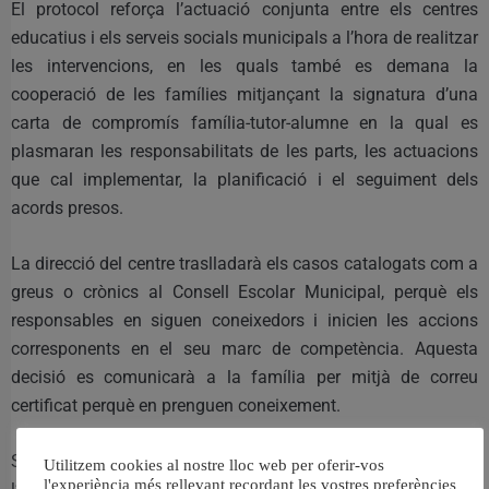
El protocol reforça l’actuació conjunta entre els centres
educatius i els serveis socials municipals a l’hora de realitzar
les intervencions, en les quals també es demana la
cooperació de les famílies mitjançant la signatura d’una
carta de compromís família-tutor-alumne en la qual es
plasmaran les responsabilitats de les parts, les actuacions
que cal implementar, la planificació i el seguiment dels
acords presos.
La direcció del centre traslladarà els casos catalogats com a
greus o crònics al Consell Escolar Municipal, perquè els
responsables en siguen coneixedors i inicien les accions
corresponents en el seu marc de competència. Aquesta
decisió es comunicarà a la família per mitjà de correu
certificat perquè en prenguen coneixement.
Si es detecta, a més de la situació d’absentisme, que
Utilitzem cookies al nostre lloc web per oferir-vos
l'experiència més rellevant recordant les vostres preferències