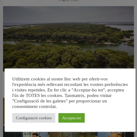
Utilitzem cookies al nostre lloc web per oferir-vos
València retira prop de 15.000 litres de residus de la Devesa durant el mes de
l'experiència més rellevant recordant les vostres preferències
juliol
i visites repetides. En fer clic a "Acceptar-ho tot", accepteu
6 agost, 2026
l'ús de TOTES les cookies. Tanmateix, podeu visitar
"Configuració de les galetes" per proporcionar un
consentiment controlat.
Configuració cookies
Accepta tot