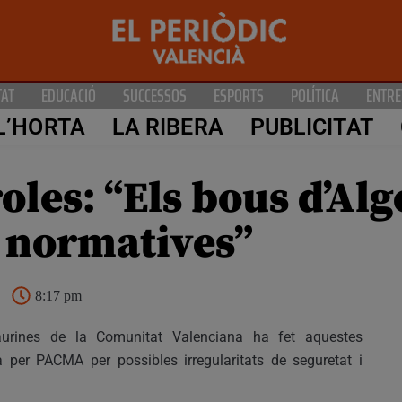
TAT
EDUCACIÓ
SUCCESSOS
ESPORTS
POLÍTICA
ENTRE
L’HORTA
LA RIBERA
PUBLICITAT
oles: “Els bous d’Al
 normatives”
8:17 pm
aurines de la Comunitat Valenciana ha fet aquestes
 per PACMA per possibles irregularitats de seguretat i