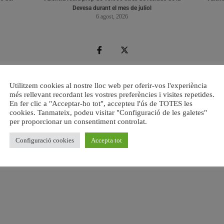
Devesa durant el mes de juliol
6 agost, 2026
Utilitzem cookies al nostre lloc web per oferir-vos l'experiència
més rellevant recordant les vostres preferències i visites repetides.
En fer clic a "Acceptar-ho tot", accepteu l'ús de TOTES les
cookies. Tanmateix, podeu visitar "Configuració de les galetes"
per proporcionar un consentiment controlat.
Configuració cookies
Accepta tot