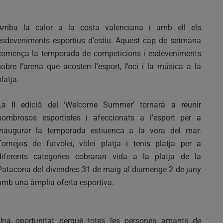
Arriba la calor a la costa valenciana i amb ell els
esdeveniments esportius d’estiu. Aquest cap de setmana
comença la temporada de competicions i esdeveniments
sobre l’arena que acosten l’esport, l’oci i la música a la
platja.
La II edició del ‘Welcome Summer’ tornarà a reunir
nombrosos esportistes i afeccionats a l’esport per a
inaugurar la temporada estiuenca a la vora del mar.
Tornejos de futvòlei, vòlei platja i tenis platja per a
diferents categories cobraran vida a la platja de la
Patacona del divendres 31 de maig al diumenge 2 de juny
amb una àmplia oferta esportiva.
Una oportunitat perquè totes les persones amants de