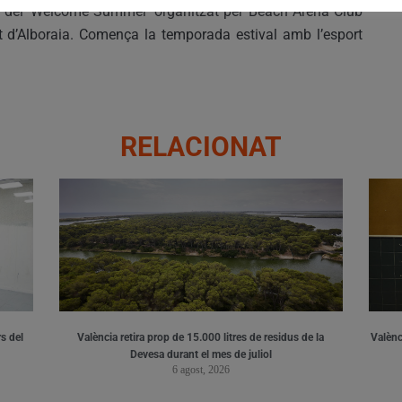
ó del ‘Welcome Summer’ organitzat per Beach Arena Club
nt d’Alboraia. Comença la temporada estival amb l’esport
RELACIONAT
s del
València retira prop de 15.000 litres de residus de la
Valènci
Devesa durant el mes de juliol
6 agost, 2026