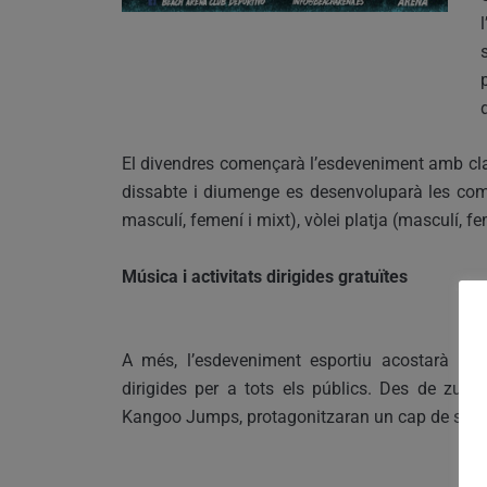
El divendres començarà l’esdeveniment amb clas
dissabte i diumenge es desenvoluparà les comp
masculí, femení i mixt), vòlei platja (masculí, feme
Música i activitats dirigides gratuïtes
A més, l’esdeveniment esportiu acostarà la 
dirigides per a tots els públics. Des de zumb
Kangoo Jumps, protagonitzaran un cap de setma