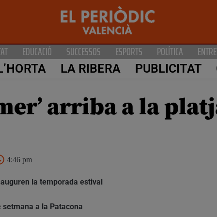
TAT
EDUCACIÓ
SUCCESSOS
ESPORTS
POLÍTICA
ENTRE
L’HORTA
LA RIBERA
PUBLICITAT
’ arriba a la platj
4:46 pm
 inauguren la temporada estival
de setmana a la Patacona