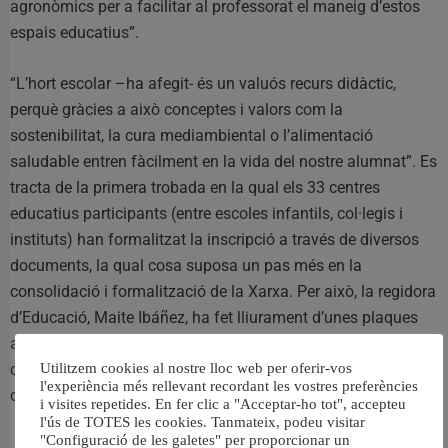
agronòmics per a facilitar al professorat el maneig d’estos
espais educatius”.
“L’hort escolar –ha afegit- és un valuós recurs didàctic,
perquè gràcies a això conceptes i valors com la
sostenibilitat, la cura mediambiental o l’alimentació
saludable entren fàcilment en la vida del nostre alumnat”. Es
tracta de la primera trobada en la qual els 33 centres
educatius participants (entre escoles infantils, col·legis i
instituts) han formalitzat la inscripció a través de diversos
documents, la qual cosa suposa un pas més en la
consolidació i formalització de la Xarxa. Per això, la regidora
d’Educació, Maite Ibáñez, ha fet lliurament d’unes plaques
amb el logo de la xarxa realitzades en metacrilat per a
col·locar en els centres que s’han adherit a esta Xarxa
Utilitzem cookies al nostre lloc web per oferir-vos
l'experiència més rellevant recordant les vostres preferències
d’Horts Escolars.
i visites repetides. En fer clic a "Acceptar-ho tot", accepteu
l'ús de TOTES les cookies. Tanmateix, podeu visitar
"Configuració de les galetes" per proporcionar un