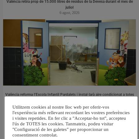
València retira prop de 15.000 litres de residus de la Devesa durant el mes de
juliol
6 agost, 2026
València reforma l’Escola Infantil Pardalets i instal·larà aire condicionat a totes
les aules
5 agost, 2026
Utilitzem cookies al nostre lloc web per oferir-vos
l'experiència més rellevant recordant les vostres preferències
i visites repetides. En fer clic a "Acceptar-ho tot", accepteu
l'ús de TOTES les cookies. Tanmateix, podeu visitar
"Configuració de les galetes" per proporcionar un
consentiment controlat.