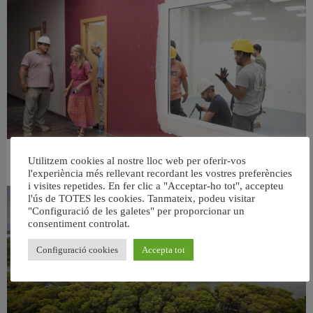
València ultima el nou centre per a persones majors del barri de Sant Antoni
Utilitzem cookies al nostre lloc web per oferir-vos
6 agost, 2026
l'experiència més rellevant recordant les vostres preferències
i visites repetides. En fer clic a "Acceptar-ho tot", accepteu
l'ús de TOTES les cookies. Tanmateix, podeu visitar
"Configuració de les galetes" per proporcionar un
consentiment controlat.
Configuració cookies
Accepta tot