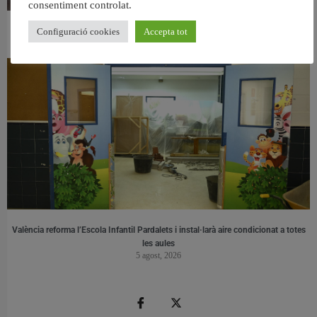
consentiment controlat.
Configuració cookies
Accepta tot
València ultima el nou centre per a persones majors del barri de Sant Antoni
6 agost, 2026
València reforma l’Escola Infantil Pardalets i instal·larà aire condicionat a totes
les aules
5 agost, 2026