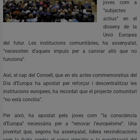
joves com a
“subjectes
actius” en el
disseny de la
Unió Europea
del futur. Les institucions comunitàries, ha assenyalat,
“necessiten d’aqueix impuls per a canviar allò que no
funciona”.
Així, el cap del Consell, que en els actes commemoratius del
Dia d’Europa ha apostat per reforçar i descentralitzar les
institucions europees, ha recordat que el projecte comunitari
“no està conclòs”.
Per això, ha apostat pels joves com “la consciència
d’Europa” necessària per a “renovar l’europeïsme”. Una
joventut que, segons ha assenyalat, lidera reivindicacions
com la lluita contra el canvi climàtic o la paralització del