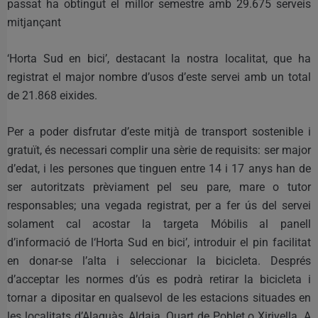
passat ha obtingut el millor semestre amb 29.675 serveis
mitjançant
‘Horta Sud en bici’, destacant la nostra localitat, que ha
registrat el major nombre d’usos d’este servei amb un total
de 21.868 eixides.
Per a poder disfrutar d’este mitjà de transport sostenible i
gratuït, és necessari complir una sèrie de requisits: ser major
d’edat, i les persones que tinguen entre 14 i 17 anys han de
ser autoritzats prèviament pel seu pare, mare o tutor
responsables; una vegada registrat, per a fer ús del servei
solament cal acostar la targeta Móbilis al panell
d’informació de l‘Horta Sud en bici’, introduir el pin facilitat
en donar-se l’alta i seleccionar la bicicleta. Després
d’acceptar les normes d’ús es podrà retirar la bicicleta i
tornar a dipositar en qualsevol de les estacions situades en
les localitats d’Alaquàs, Aldaia, Quart de Poblet o Xirivella. A