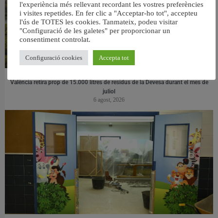
l'experiència més rellevant recordant les vostres preferències
i visites repetides. En fer clic a "Acceptar-ho tot", accepteu
l'ús de TOTES les cookies. Tanmateix, podeu visitar
"Configuració de les galetes" per proporcionar un
consentiment controlat.
Configuració cookies
Accepta tot
València retira prop de 15.000 litres de residus de la Devesa durant el mes de
juliol
6 agost, 2026