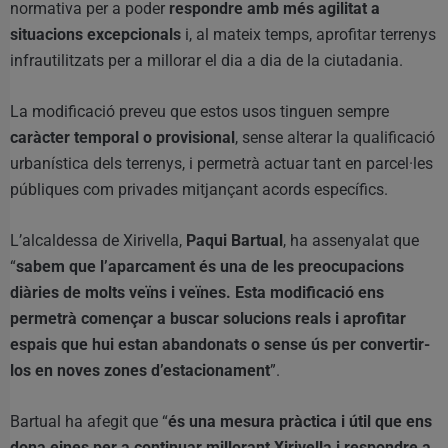
normativa per a poder
respondre amb més agilitat a
situacions excepcionals
i, al mateix temps, aprofitar terrenys
infrautilitzats per a millorar el dia a dia de la ciutadania.
La modificació preveu que estos usos tinguen sempre
caràcter temporal o provisional
, sense alterar la qualificació
urbanística dels terrenys, i permetrà actuar tant en parcel·les
públiques com privades mitjançant acords específics.
L’alcaldessa de Xirivella,
Paqui Bartual
, ha assenyalat que
“
sabem que l’aparcament és una de les preocupacions
diàries de molts veïns i veïnes. Esta modificació ens
permetrà començar a buscar solucions reals i aprofitar
espais que hui estan abandonats o sense ús per convertir-
los en noves zones d’estacionament
”.
Bartual ha afegit que “
és una mesura pràctica i útil que ens
dona eines per a continuar millorant Xirivella i respondre a