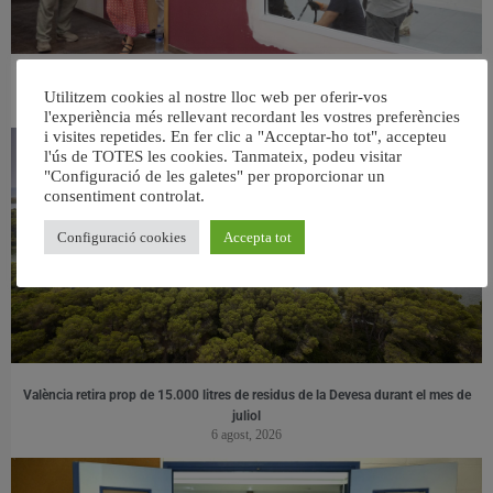
València ultima el nou centre per a persones majors del barri de Sant Antoni
Utilitzem cookies al nostre lloc web per oferir-vos
6 agost, 2026
l'experiència més rellevant recordant les vostres preferències
i visites repetides. En fer clic a "Acceptar-ho tot", accepteu
l'ús de TOTES les cookies. Tanmateix, podeu visitar
"Configuració de les galetes" per proporcionar un
consentiment controlat.
Configuració cookies
Accepta tot
València retira prop de 15.000 litres de residus de la Devesa durant el mes de
juliol
6 agost, 2026