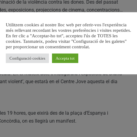
minació de la violència contra les dones. Des del passat
nades, exposicions, projeccions de cinema, concentracions…
Utilitzem cookies al nostre lloc web per oferir-vos l'experiència
es a càrrec de Carmen Ruiz Repullo, una destinada a
més rellevant recordant les vostres preferències i visites repetides.
públic en general. Van ser dues xarrades sobre la
En fer clic a "Acceptar-ho tot", accepteu l'ús de TOTES les
. El dijous a la vesprada es va projectar la pel·lícula
cookies. Tanmateix, podeu visitar "Configuració de les galetes"
per proporcionar un consentiment controlat.
auditori de la localitat.
a de la Casa de la Dóna amb el lema ‘Avançar en
Configuració cookies
Accepta tot
 de Silvia Carrasco Pons en el Centre Jove. Posteriorment
edía. En el mateix acte s’inaugurarà l’exposició de Diana
nt violent’, que estarà en el Centre Jove aquesta el dia
es 19 hores, que eixirà des de la plaça d’Espanya i
oncòrdia, on es llegirà un manifest.