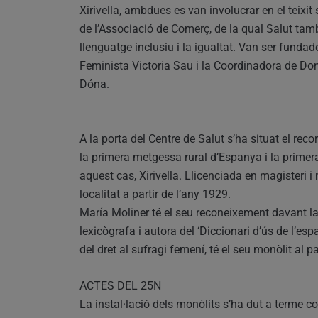
Xirivella, ambdues es van involucrar en el teixit
de l’Associació de Comerç, de la qual Salut tamb
llenguatge inclusiu i la igualtat. Van ser funda
Feminista Victoria Sau i la Coordinadora de Dons 
Dóna.
A la porta del Centre de Salut s’ha situat el re
la primera metgessa rural d’Espanya i la primer
aquest cas, Xirivella. Llicenciada en magisteri i 
localitat a partir de l’any 1929.
María Moliner té el seu reconeixement davant la 
lexicògrafa i autora del ‘Diccionari d’ús de l’e
del dret al sufragi femení, té el seu monòlit al 
ACTES DEL 25N
La instal·lació dels monòlits s’ha dut a terme c