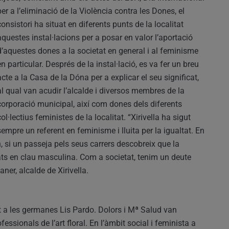
per a l’eliminació de la Violència contra les Dones, el
consistori ha situat en diferents punts de la localitat
aquestes instal·lacions per a posar en valor l’aportació
d’aquestes dones a la societat en general i al feminisme
en particular. Després de la instal·lació, es va fer un breu
acte a la Casa de la Dóna per a explicar el seu significat,
al qual van acudir l’alcalde i diversos membres de la
corporació municipal, així com dones dels diferents
col·lectius feministes de la localitat. “Xirivella ha sigut
sempre un referent en feminisme i lluita per la igualtat. En
, si un passeja pels seus carrers descobreix que la
ats en clau masculina. Com a societat, tenim un deute
er, alcalde de Xirivella.
t a les germanes Lis Pardo. Dolors i Mª Salud van
fessionals de l’art floral. En l’àmbit social i feminista a