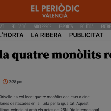
TAT
EDUCACIÓ
SUCCESSOS
ESPORTS
POLÍTICA
ENTRE
L’HORTA
LA RIBERA
PUBLICITAT
l·la quatre monòlits 
2:28 pm
Xirivella ha col·locat quatre monòlits dedicats a cinc
dones destacades en la lluita per la igualtat. Aquest
dijous, coincidint amb els actes del 25N, Dia Internacional