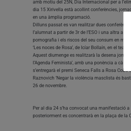
amb motiu del 25N, Dia Internacional per a l’eli
dia 15 Xirivella està acollint conferències, jor
en una àmplia programació.
Dilluns passat es van realitzar dues conferènci
l’alumnat a partir de 3r de l’ESO i una altra al 
pornografia i els riscos del seu consum en menors
‘Les noces de Rosa’, de Icíar Bollaín, en el teatre 
Aquest diumenge es realitzarà la desena jornad
l’Agenda Feminista’, amb una ponència a càrrec
s’entregarà el premi Seneca Falls a Rosa Cobo B
Raznovich ‘Negar la violència masclista és basta
26 de novembre.
Per al dia 24 s’ha convocat una manifestació a l
posteriorment es concentrarà en la plaça de la C