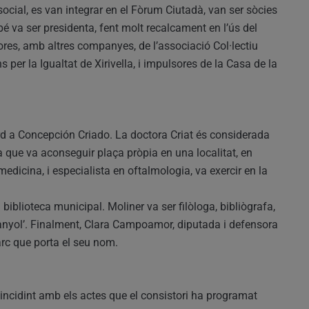
 social, es van integrar en el Fòrum Ciutadà, van ser sòcies
é va ser presidenta, fent molt recalcament en l’ús del
dores, amb altres companyes, de l’associació Col·lectiu
per la Igualtat de Xirivella, i impulsores de la Casa de la
cord a Concepción Criado. La doctora Criat és considerada
a que va aconseguir plaça pròpia en una localitat, en
medicina, i especialista en oftalmologia, va exercir en la
biblioteca municipal. Moliner va ser filòloga, bibliògrafa,
spanyol’. Finalment, Clara Campoamor, diputada i defensora
parc que porta el seu nom.
oincidint amb els actes que el consistori ha programat