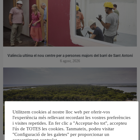
València ultima el nou centre per a persones majors del barri de Sant Antoni
6 agost, 2026
Utilitzem cookies al nostre lloc web per oferir-vos
l'experiència més rellevant recordant les vostres preferències
i visites repetides. En fer clic a "Acceptar-ho tot", accepteu
l'ús de TOTES les cookies. Tanmateix, podeu visitar
"Configuració de les galetes" per proporcionar un
consentiment controlat.