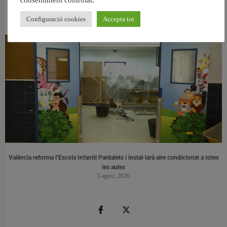
València retira prop de 15.000 litres de residus de la Devesa durant el mes de
juliol
Configuració cookies
Accepta tot
6 agost, 2026
València reforma l’Escola Infantil Pardalets i instal·larà aire condicionat a totes
les aules
5 agost, 2026