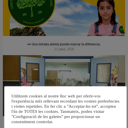
👀 Una mirada atenta puede marcar la diferencia.
31 juliol, 2026
Utilitzem cookies al nostre lloc web per oferir-vos
l'experiència més rellevant recordant les vostres preferències
i visites repetides. En fer clic a "Acceptar-ho tot", accepteu
l'ús de TOTES les cookies. Tanmateix, podeu visitar
"Configuració de les galetes" per proporcionar un
consentiment controlat.
València reforma l’Escola Infantil Pardalets i instal·larà aire condicionat a totes