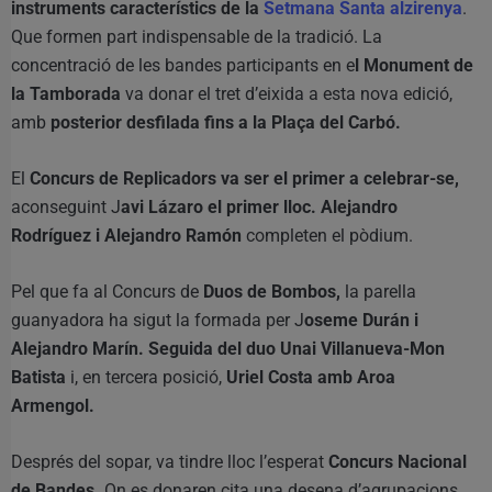
instruments característics de la
Setmana Santa alzirenya
.
Que formen part indispensable de la tradició. La
concentració de les bandes participants en e
l Monument de
la Tamborada
va donar el tret d’eixida a esta nova edició,
amb
posterior desfilada fins a la Plaça del Carbó.
El
Concurs de Replicadors va ser el primer a celebrar-se,
aconseguint J
avi Lázaro el primer lloc. Alejandro
Rodríguez i Alejandro Ramón
completen el pòdium.
Pel que fa al Concurs de
Duos de Bombos,
la parella
guanyadora ha sigut la formada per J
oseme Durán i
Alejandro Marín. Seguida del duo Unai Villanueva-Mon
Batista
i, en tercera posició,
Uriel Costa amb Aroa
Armengol.
Després del sopar, va tindre lloc l’esperat
Concurs Nacional
de Bandes.
On es donaren cita una desena d’agrupacions