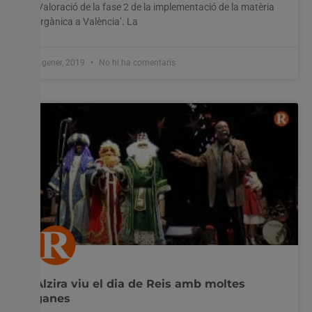
‘Valoració de la fase 2 de la implementació de la matèria
orgànica a València’. La
7 gener, 2019
No hi ha comentaris
Alzira viu el dia de Reis amb moltes
ganes