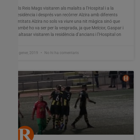
Els Reis Mags visitaren als malalts a l’Hospital i a la
residència i després van recòrrer Alzira amb diferents
entitats Alzira no sols va viure una nit màgica sinó que
també ho va ser per la vesprada, ja que Melcior, Gaspar i
Baltasar visitaren la residència d’ancians i l’Hospital on
7 gener, 2019
No hi ha comentaris