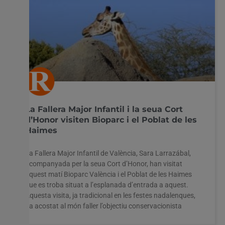
La Fallera Major Infantil i la seua Cort
d’Honor visiten Bioparc i el Poblat de les
Haimes
La Fallera Major Infantil de València, Sara Larrazábal,
acompanyada per la seua Cort d’Honor, han visitat
aquest matí Bioparc València i el Poblat de les Haimes
que es troba situat a l’esplanada d’entrada a aquest.
Aquesta visita, ja tradicional en les festes nadalenques,
Utilitzem cookies al nostre lloc web per oferir-vos
ha acostat al món faller l’objectiu conservacionista
l'experiència més rellevant recordant les vostres preferències
i visites repetides. En fer clic a "Acceptar-ho tot", accepteu