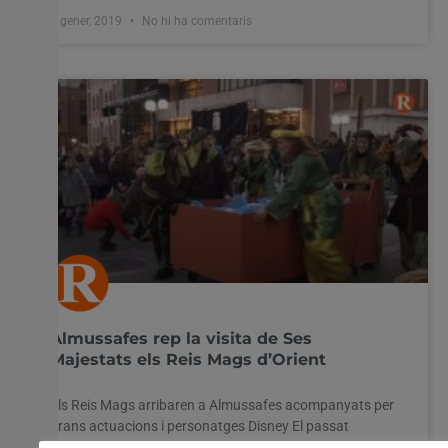
l'ús de TOTES les cookies. Tanmateix, podeu visitar
"Configuració de les galetes" per proporcionar un
7 gener, 2019
No hi ha comentaris
consentiment controlat.
Configuració cookies
Accepta tot
Almussafes rep la visita de Ses
Majestats els Reis Mags d’Orient
Els Reis Mags arribaren a Almussafes acompanyats per
grans actuacions i personatges Disney El passat
diumenge a Almussafes, com ja és costum, es va viure