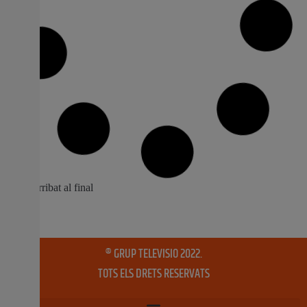
Els gats de Mislata estrenen casa
L’ajuntament de la localitat i l’associació sense ànim de
lucre Connexió Felina Mislata han instal·lat una colònia
per a controlar la població de gats de carrer i
abandonats A través de la regidoria de Sanitat i Salut
Pública s’ha dotat a l’associació de la cessió d’un
terreny per a la
7 gener, 2019
No hi ha comentaris