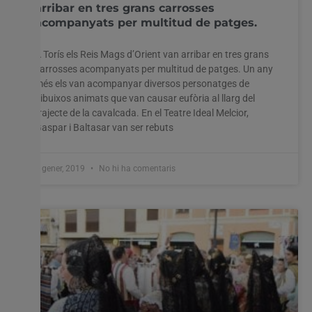
arribar en tres grans carrosses
acompanyats per multitud de patges.
A Torís els Reis Mags d’Orient van arribar en tres grans
carrosses acompanyats per multitud de patges. Un any
més els van acompanyar diversos personatges de
dibuixos animats que van causar eufòria al llarg del
trajecte de la cavalcada. En el Teatre Ideal Melcior,
Gaspar i Baltasar van ser rebuts
7 gener, 2019
No hi ha comentaris