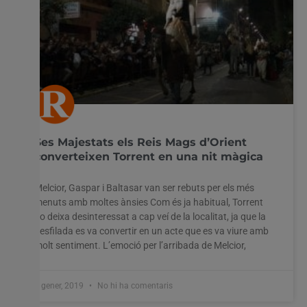
Ses Majestats els Reis Mags d’Orient
converteixen Torrent en una nit màgica
Melcior, Gaspar i Baltasar van ser rebuts per els més
menuts amb moltes ànsies Com és ja habitual, Torrent
no deixa desinteressat a cap veí de la localitat, ja que la
desfilada es va convertir en un acte que es va viure amb
molt sentiment. L’emoció per l’arribada de Melcior,
7 gener, 2019
No hi ha comentaris