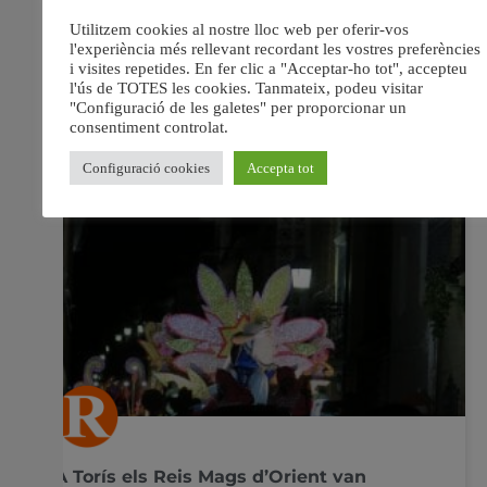
una nit màgica. Considerada la nit més esperada de
l’any per als més menuts. La cavalcada d’aquest any al
municipi va canviar respecte a la
7 gener, 2019
No hi ha comentaris
A Torís els Reis Mags d’Orient van