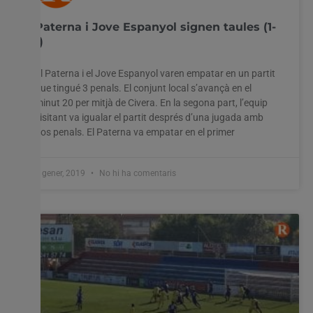
Paterna i Jove Espanyol signen taules (1-
1)
El Paterna i el Jove Espanyol varen empatar en un partit
que tingué 3 penals. El conjunt local s’avançà en el
minut 20 per mitjà de Civera. En la segona part, l’equip
visitant va igualar el partit després d’una jugada amb
dos penals. El Paterna va empatar en el primer
7 gener, 2019
No hi ha comentaris