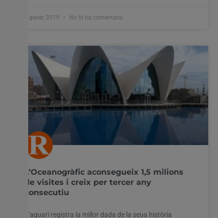
7 gener, 2019
No hi ha comentaris
L’Oceanogràfic aconsegueix 1,5 milions
de visites i creix per tercer any
consecutiu
L’aquari registra la millor dada de la seua història