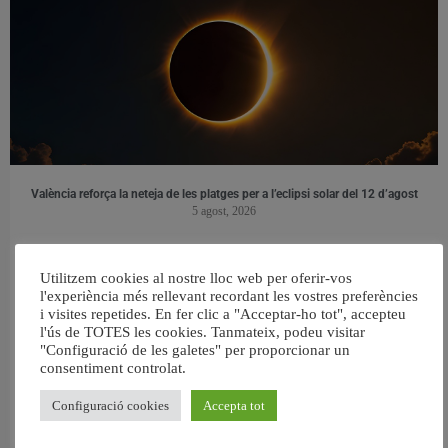
València reforça la neteja de les platges per a l’eclipsi solar del 12 d’agost
5 agost, 2026
Utilitzem cookies al nostre lloc web per oferir-vos
l'experiència més rellevant recordant les vostres preferències
i visites repetides. En fer clic a "Acceptar-ho tot", accepteu
l'ús de TOTES les cookies. Tanmateix, podeu visitar
"Configuració de les galetes" per proporcionar un
consentiment controlat.
Configuració cookies
Accepta tot