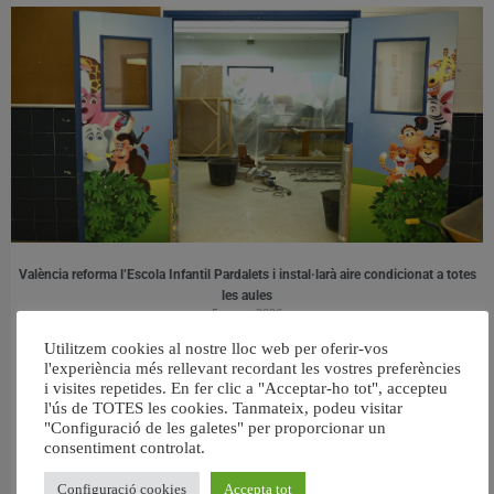
València reforma l’Escola Infantil Pardalets i instal·larà aire condicionat a totes
les aules
5 agost, 2026
Utilitzem cookies al nostre lloc web per oferir-vos
l'experiència més rellevant recordant les vostres preferències
i visites repetides. En fer clic a "Acceptar-ho tot", accepteu
l'ús de TOTES les cookies. Tanmateix, podeu visitar
"Configuració de les galetes" per proporcionar un
consentiment controlat.
Configuració cookies
Accepta tot