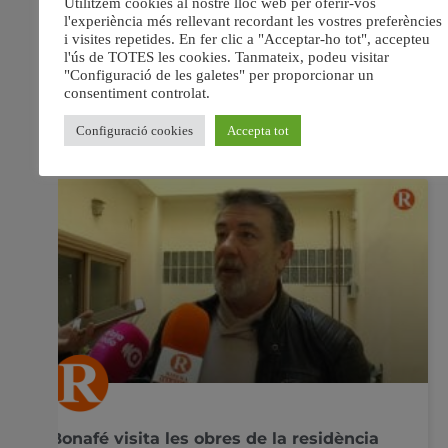
al Mariano Rico Cuéllar de Segòvia amb un marcador de
3 a 0. Els riberencs es mantenen una altra setmana com
a líders de la categoria. El Nítida Alzira Futbol Sala
4 febrer, 2019
No hi ha comentaris
Bonafé visita les obres de la residència