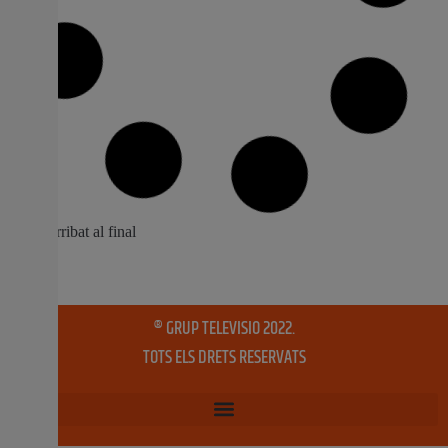
L’Ajuntament d’Alzira concedirà ajudes
per als vehicles afectats per les
inundacions
L’Ajuntament d’Alzira aprovarà en el ple extraordinari
d’este dimecres les ajudes destinades a pal·liar els danys
ocasionats en vehicles de la ciutat com a conseqüència
de les pluges torrencials del mes de novembre de 2018,
tal com va avançar l’alcalde, Diego Gómez, en el seu dia.
L’import de l’ajuda serà
4 febrer, 2019
No hi ha comentaris