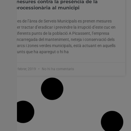
mesures contra la presència de la
processionària al municipi
Des de l’àrea de Serveis Municipals es prenen mesures
per tractar d’eradicar i previndre la irrupció d’este cuc en
diferents punts de la població A Picassent, l’empresa
encarregada del manteniment, neteja i conservació dels
parcs i zones verdes municipals, està actuant en aquells
punts que ha aparegut o hi ha
4 febrer, 2019
No hi ha comentaris