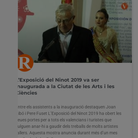
L’Exposició del Ninot 2019 va ser
inaugurada a la Ciutat de les Arts i les
Ciències
Entre els assistents a la inauguració destaquen Joan
Ribó i Pere Fuset L’Exposició del Ninot 2019 ha obert les
Utilitzem cookies al nostre lloc web per oferir-vos
seues portes per a tots els valencians i turistes que
l'experiència més rellevant recordant les vostres preferències
vulguen anar-hi a gaudir dels treballs de molts artistes
i visites repetides. En fer clic a "Acceptar-ho tot", accepteu
l'ús de TOTES les cookies. Tanmateix, podeu visitar
fallers. Aquesta mostra anuncia durant més d’un mes