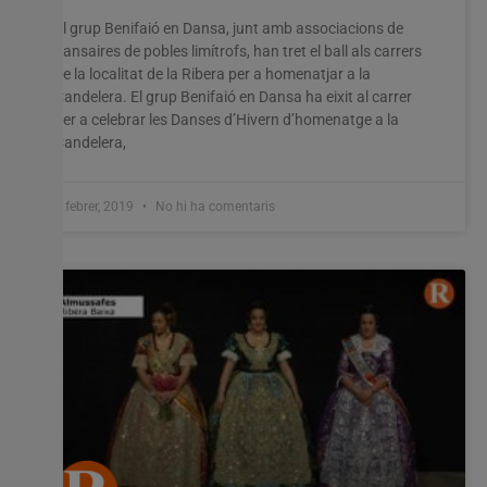
El grup Benifaió en Dansa, junt amb associacions de
dansaires de pobles limítrofs, han tret el ball als carrers
de la localitat de la Ribera per a homenatjar a la
Candelera. El grup Benifaió en Dansa ha eixit al carrer
per a celebrar les Danses d’Hivern d’homenatge a la
Candelera,
4 febrer, 2019
No hi ha comentaris