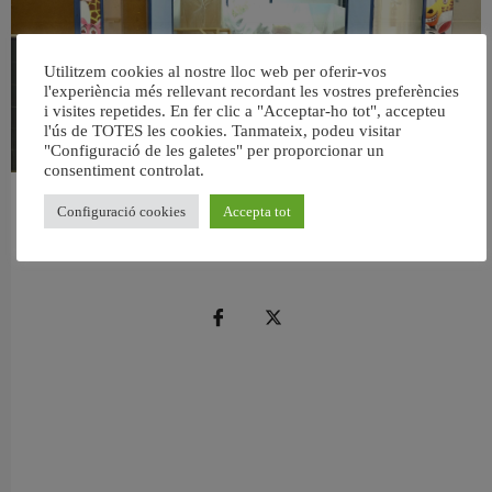
Utilitzem cookies al nostre lloc web per oferir-vos
l'experiència més rellevant recordant les vostres preferències
i visites repetides. En fer clic a "Acceptar-ho tot", accepteu
l'ús de TOTES les cookies. Tanmateix, podeu visitar
"Configuració de les galetes" per proporcionar un
consentiment controlat.
València reforma l’Escola Infantil Pardalets i instal·larà aire condicionat a totes
Configuració cookies
Accepta tot
les aules
5 agost, 2026