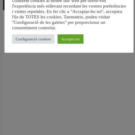
Utilitzem cookies al nostre lloc web per oferir-vos
l'experiència més rellevant recordant les vostres preferències
i visites repetides. En fer clic a "Acceptar-ho tot", accepteu
l'ús de TOTES les cookies. Tanmateix, podeu visitar
València reforma l’Escola Infantil Pardalets i instal·larà aire condicionat a totes
"Configuració de les galetes" per proporcionar un
les aules
consentiment controlat.
5 agost, 2026
Configuració cookies
Accepta tot