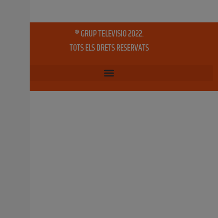
Alfafar s’adhereix al programa Jove
Oportunitat
La iniciativa, promoguda per l’Institut Valencià de la
Joventut, cerca orientar als i les joves en el seu futur
professional. Podran participar les i els veïns entre 16 i
21 anys que hauran d’inscriure’s en el Espai Jove abans
del pròxim 30 d’abril. L’Ajuntament d’Alfafar, a través de
l’àrea de
26 abril, 2019
No hi ha comentaris