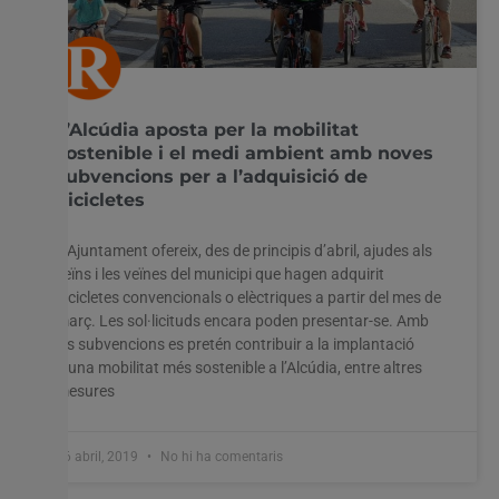
L’Alcúdia aposta per la mobilitat
sostenible i el medi ambient amb noves
subvencions per a l’adquisició de
bicicletes
L’Ajuntament ofereix, des de principis d’abril, ajudes als
veïns i les veïnes del municipi que hagen adquirit
bicicletes convencionals o elèctriques a partir del mes de
març. Les sol·licituds encara poden presentar-se. Amb
les subvencions es pretén contribuir a la implantació
d’una mobilitat més sostenible a l’Alcúdia, entre altres
mesures
26 abril, 2019
No hi ha comentaris