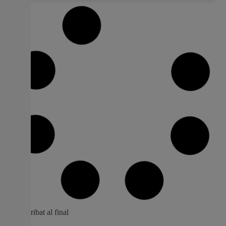
Els comerciants de Picassent participen
d’un curs de fotografia
L’«Escola de Comerç de Picassent» segueix amb la seua
oferta formativa y per este motiu, ahir per la vesprada,
va tindre lloc al Centre de Formació «Les Palmeres» el
segon taller d’esta iniciativa impulsada des de la
Regidoria de Comerç i Mercat en colaboració amb
Cámara Valencia. Les persones participants,
26 abril, 2019
No hi ha comentaris