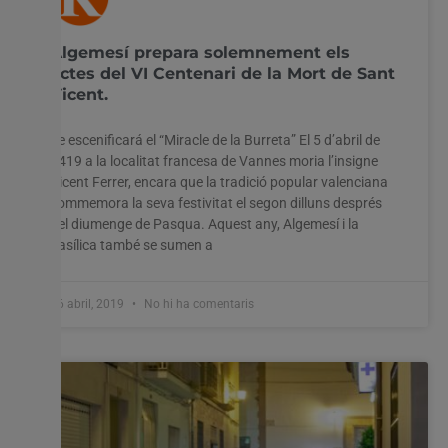
Algemesí prepara solemnement els
actes del VI Centenari de la Mort de Sant
Vicent.
Se escenificará el “Miracle de la Burreta” El 5 d’abril de
1419 a la localitat francesa de Vannes moria l’insigne
Vicent Ferrer, encara que la tradició popular valenciana
commemora la seva festivitat el segon dilluns després
del diumenge de Pasqua. Aquest any, Algemesí i la
basílica també se sumen a
26 abril, 2019
No hi ha comentaris