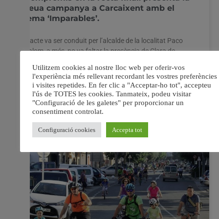
seua campanya a Carcaixent amb el
lema ‘Imparables’.
L’acte va ser conduit per l’alcalde de la localitat Paco
Salom, a més, no va faltar la presència de Clara de
Ferrando i Fran Ferri. L’Auditori de les Dominiques de
Carcaixent va acollir la presentació de la campanya del
partit Compromís. ‘Imparables’ és el lema que els
identifica. A sols
26 abril, 2019
No hi ha comentaris