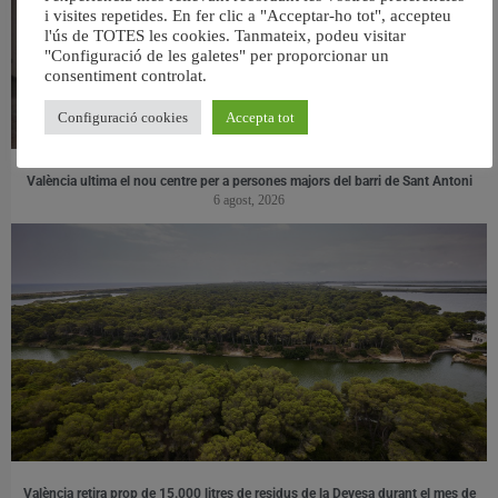
i visites repetides. En fer clic a "Acceptar-ho tot", accepteu
l'ús de TOTES les cookies. Tanmateix, podeu visitar
"Configuració de les galetes" per proporcionar un
consentiment controlat.
Configuració cookies
Accepta tot
València ultima el nou centre per a persones majors del barri de Sant Antoni
6 agost, 2026
València retira prop de 15.000 litres de residus de la Devesa durant el mes de