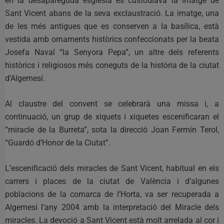
en la desapareguda església es custodiava la imatge de
Sant Vicent abans de la seva exclaustració. La imatge, una
de les més antigues que es conserven a la basílica, està
vestida amb ornaments històrics confeccionats per la beata
Josefa Naval “la Senyora Pepa”, un altre dels referents
històrics i religiosos més coneguts de la història de la ciutat
d’Algemesí.
Al claustre del convent se celebrarà una missa i, a
continuació, un grup de xiquets i xiquetes escenificaran el
“miracle de la Burreta”, sota la direcció Joan Fermín Terol,
“Guardó d’Honor de la Ciutat”.
L’escenificació dels miracles de Sant Vicent, habitual en els
carrers i places de la ciutat de València i d’algunes
poblacions de la comarca de l’Horta, va ser recuperada a
Algemesí l’any 2004 amb la interpretació del Miracle dels
miracles. La devoció a Sant Vicent està molt arrelada al cor i