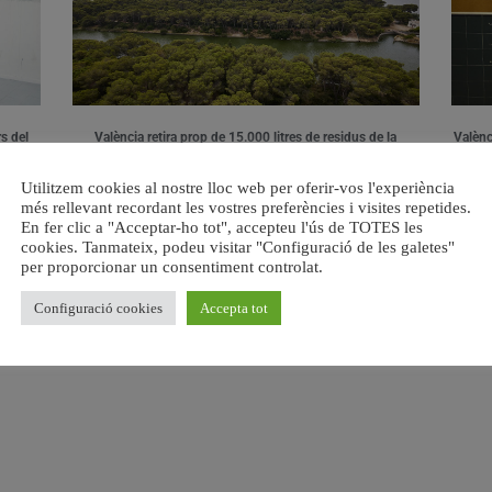
s del
València retira prop de 15.000 litres de residus de la
Valènci
Devesa durant el mes de juliol
6 agost, 2026
Utilitzem cookies al nostre lloc web per oferir-vos l'experiència
més rellevant recordant les vostres preferències i visites repetides.
En fer clic a "Acceptar-ho tot", accepteu l'ús de TOTES les
cookies. Tanmateix, podeu visitar "Configuració de les galetes"
per proporcionar un consentiment controlat.
Configuració cookies
Accepta tot