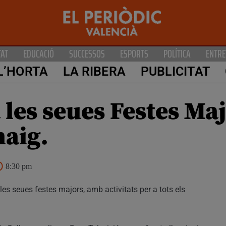
TAT
EDUCACIÓ
SUCCESSOS
ESPORTS
POLÍTICA
ENTRE
L’HORTA
LA RIBERA
PUBLICITAT
 les seues Festes Maj
maig.
8:30 pm
 les seues festes majors, amb activitats per a tots els