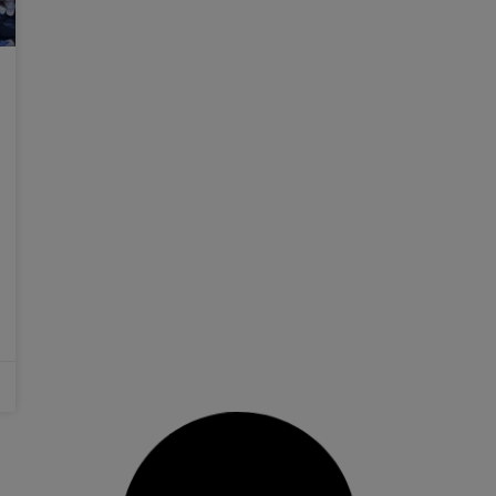
Una recerca sobre fenòmens
atmosfèrics violents coliderada per
la Universitat de València, portada
de la revista Science de gener
Una investigació internacional en la qual
participa la Universitat de València (UV) i que ha
demostrat al nivell dels mil·lisegons la correlació
entre l’esclat gamma d’alta energia i el
desenvolupament de tempestes elèctriques és
portada de la prestigiosa revista científica
Science d’aquest mes de gener. La recerca
tracta dos fenòmens
13 gener, 2020
No hi ha comentaris