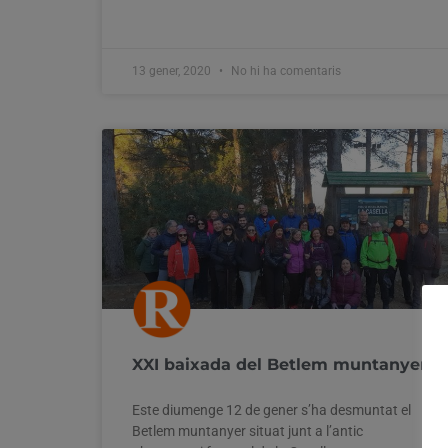
13 gener, 2020
No hi ha comentaris
XXI baixada del Betlem muntanyer
Este diumenge 12 de gener s’ha desmuntat el
Betlem muntanyer situat junt a l’antic