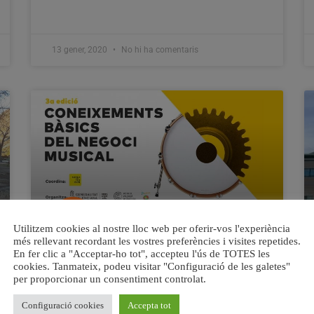
13 gener, 2020
No hi ha comentaris
Utilitzem cookies al nostre lloc web per oferir-vos l'experiència
més rellevant recordant les vostres preferències i visites repetides.
En fer clic a "Acceptar-ho tot", accepteu l'ús de TOTES les
L’Institut Valencià de Cultura
cookies. Tanmateix, podeu visitar "Configuració de les galetes"
organitza la tercera edició de
per proporcionar un consentiment controlat.
‘Coneixements bàsics del negoci
musical’
Configuració cookies
Accepta tot