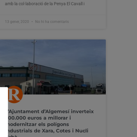
amb la col·laboració de la Penya El Cavall i
13 gener, 2020
No hi ha comentaris
L’Ajuntament d’Algemesí inverteix
700.000 euros a millorar i
modernitzar els polígons
industrials de Xara, Cotes i Nucli