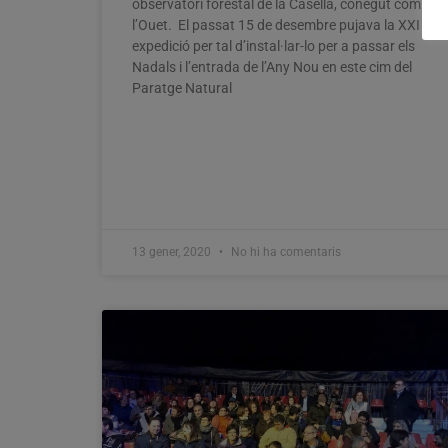
observatori forestal de la Casella, conegut com
l’Ouet. El passat 15 de desembre pujava la XXI
expedició per tal d’instal·lar-lo per a passar els
Nadals i l’entrada de l’Any Nou en este cim del
Paratge Natural
13 gener, 2020
No hi ha comentaris