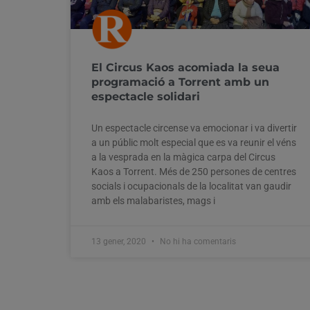
El Circus Kaos acomiada la seua
programació a Torrent amb un
espectacle solidari
Un espectacle circense va emocionar i va divertir
a un públic molt especial que es va reunir el véns
a la vesprada en la màgica carpa del Circus
Kaos a Torrent. Més de 250 persones de centres
socials i ocupacionals de la localitat van gaudir
amb els malabaristes, mags i
13 gener, 2020
No hi ha comentaris