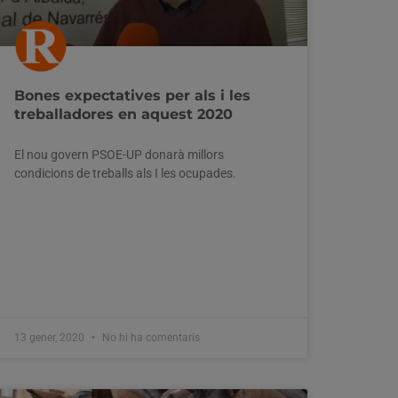
Bones expectatives per als i les
treballadores en aquest 2020
El nou govern PSOE-UP donarà millors
condicions de treballs als I les ocupades.
13 gener, 2020
No hi ha comentaris