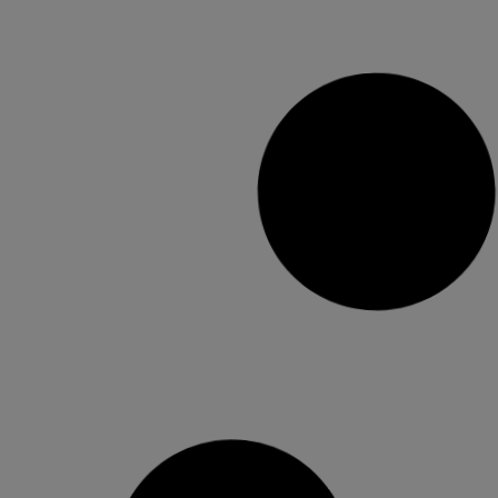
L’SMAC Alzira tanca 2019 amb la
celebració de 541 actes de
conciliació
El Servici de Mediació, Arbitratge i Conciliació
Laboral d’Alzira, l’SMAC celebra en 2019 un total
de 541 actes de conciliació, atenent a 552
treballadors de 42 municipis, principalment
d’Alzira i les localitats dels voltants, però també