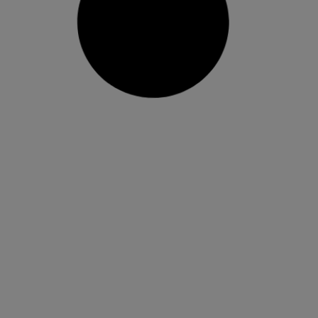
El Museu de Belles Arts de Castelló
presenta l’exposició ‘Luis Cernuda.
La realidad y el deseo’
L’obra permet repassar la vida i els versos del
poeta de la Generació del 27 mitjançant
fotografies, textos i representacions visuals de
diferents artistes L’exposició, que porta com a
títol una de les obres més conegudes de Luis