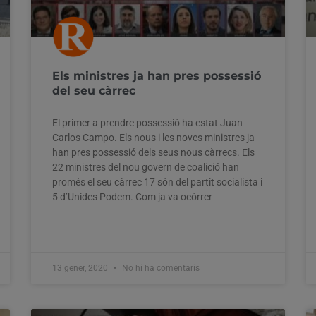
Els ministres ja han pres possessió
del seu càrrec
El primer a prendre possessió ha estat Juan
Carlos Campo. Els nous i les noves ministres ja
han pres possessió dels seus nous càrrecs. Els
22 ministres del nou govern de coalició han
promés el seu càrrec 17 són del partit socialista i
5 d’Unides Podem. Com ja va ocórrer
13 gener, 2020
No hi ha comentaris