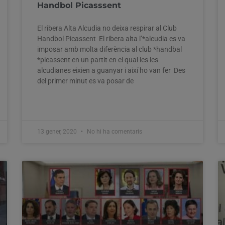
Handbol Picasssent
El ribera Alta Alcudia no deixa respirar al Club
Handbol Picassent El ribera alta l’*alcudia es va
imposar amb molta diferència al club *handbal
*picassent en un partit en el qual les les
alcudianes eixien a guanyar i així ho van fer Des
del primer minut es va posar de
13 gener, 2020
No hi ha comentaris