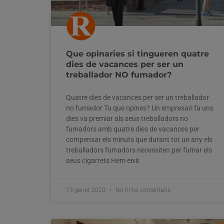
Que opinaries si tingueren quatre
dies de vacances per ser un
treballador NO fumador?
Quatre dies de vacances per ser un treballador
no fumador Tu que opines? Un empresari fa uns
dies va premiar als seus treballadors no
fumadors amb quatre dies de vacances per
compensar els minuts que durant tot un any els
treballadors fumadors necessiten per fumar els
seus cigarrets Hem eixit
13 gener, 2020
No hi ha comentaris