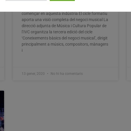
Dirigit a professionals i a persones que vulguen
començar en aquesta indústria El cicle formatiu
aporta una visió completa del negoci musical La
direcció adjunta de Música i Cultura Popular de
l’IVC organitza la tercera edició del cicle
‘Coneixements bàsics del negoci musical’, dirigit
principalment a músics, compositors, mànagers
i
13 gener, 2020
No hi ha comentaris