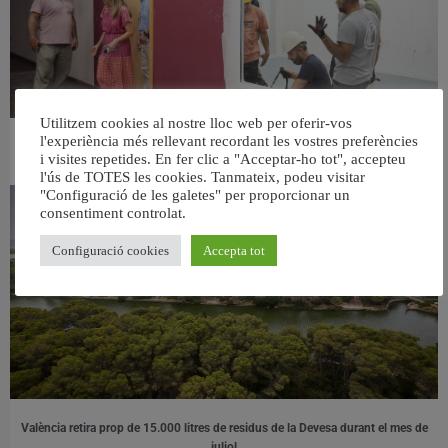
Utilitzem cookies al nostre lloc web per oferir-vos
l'experiència més rellevant recordant les vostres preferències
València ultima el nou centre per a persones majors del barri de Sant Antoni
i visites repetides. En fer clic a "Acceptar-ho tot", accepteu
6 agost, 2026
l'ús de TOTES les cookies. Tanmateix, podeu visitar
"Configuració de les galetes" per proporcionar un
consentiment controlat.
Configuració cookies
Accepta tot
València retira prop de 15.000 litres de residus de la Devesa durant el mes de
juliol