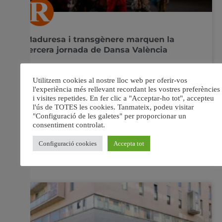
Maduresa i transgènere marquen la
tercera jornada de Dansa València
Estrena de “Tout finira bien”, de Christine Cloux i Jorge
Picó El flamenc transgènere de Liñán arriba al Teatre
Principal ‘¡Viva!’ de Manuel Liñán, guanyador del Premi
Max del Público 2020 i convertit en una de les
revelacions de la temporada es podrà veure demà dijous
12 de novembre, a
11 novembre, 2020
No hi ha comentaris