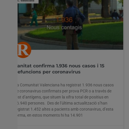
Sanitat confirma 1.936 nous casos i 15
defuncions per coronavirus
La Comunitat Valenciana ha registrat 1.936 nous casos
de coronavirus confirmats per prova PCR o a través de
test d’antígens, que situen la xifra total de positius en
76.940 persones. Des de l’última actualització s’han
registrat 1.452 altes a pacients amb coronavirus, d’esta
forma, en estos moments hi ha 14.901