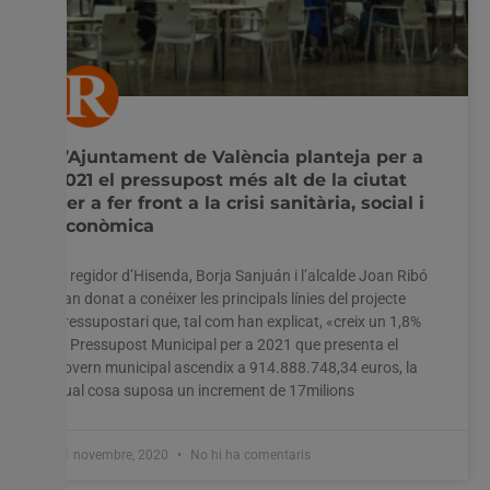
L’Ajuntament de València planteja per a
2021 el pressupost més alt de la ciutat
per a fer front a la crisi sanitària, social i
econòmica
El regidor d’Hisenda, Borja Sanjuán i l’alcalde Joan Ribó
han donat a conéixer les principals línies del projecte
pressupostari que, tal com han explicat, «creix un 1,8%
El Pressupost Municipal per a 2021 que presenta el
govern municipal ascendix a 914.888.748,34 euros, la
qual cosa suposa un increment de 17milions
11 novembre, 2020
No hi ha comentaris