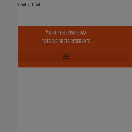
companyia Escandall Teatral, que es representarà en
l’Àgora del parc CentralA causa de les restriccions per la
pandèmia, malgrat que l’assistència és gratuïta i no es
requereix la recollida prèvia de les entrades, s’ha
11 novembre, 2020
No hi ha comentaris