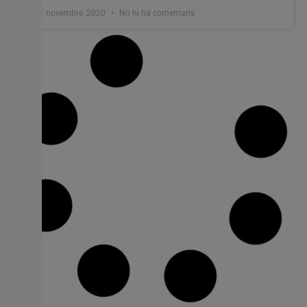
11 novembre, 2020
No hi ha comentaris
Almussafes consciencia sobre l’abús dels
plàstics amb l’espectacle ‘Amagatalls
secrets’
La localitat programa per al pròxim diumenge 29 de
novembre a les 17 h aquesta obra de la