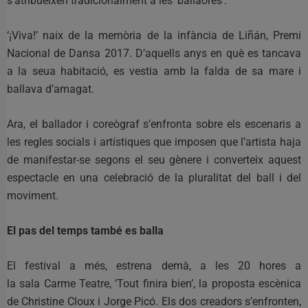
s’atribueixen tradicionalment a les ‘ballaores’.
‘¡Viva!’ naix de la memòria de la infància de Liñán, Premi
Nacional de Dansa 2017. D’aquells anys en què es tancava
a la seua habitació, es vestia amb la falda de sa mare i
ballava d’amagat.
Ara, el ballador i coreògraf s’enfronta sobre els escenaris a
les regles socials i artístiques que imposen que l’artista haja
de manifestar-se segons el seu gènere i converteix aquest
espectacle en una celebració de la pluralitat del ball i del
moviment.
El pas del temps també es balla
El festival a més, estrena demà, a les 20 hores a
la sala Carme Teatre, ‘Tout finira bien’, la proposta escènica
de Christine Cloux i Jorge Picó. Els dos creadors s’enfronten,