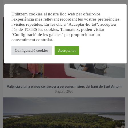
👀 Una mirada atenta puede marcar la diferencia.
31 juliol, 2026
Utilitzem cookies al nostre lloc web per oferir-vos
l'experiència més rellevant recordant les vostres preferències
i visites repetides. En fer clic a "Acceptar-ho tot", accepteu
l'ús de TOTES les cookies. Tanmateix, podeu visitar
"Configuració de les galetes" per proporcionar un
consentiment controlat.
Configuració cookies
Accepta tot
València ultima el nou centre per a persones majors del barri de Sant Antoni
6 agost, 2026