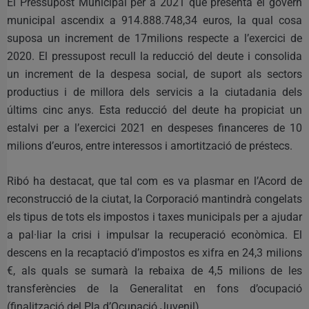
El Pressupost Municipal per a 2021 que presenta el govern
municipal ascendix a 914.888.748,34 euros, la qual cosa
suposa un increment de 17milions respecte a l’exercici de
2020. El pressupost recull la reducció del deute i consolida
un increment de la despesa social, de suport als sectors
productius i de millora dels servicis a la ciutadania dels
últims cinc anys. Esta reducció del deute ha propiciat un
estalvi per a l’exercici 2021 en despeses financeres de 10
milions d’euros, entre interessos i amortització de préstecs.
Ribó ha destacat, que tal com es va plasmar en l’Acord de
reconstrucció de la ciutat, la Corporació mantindrà congelats
els tipus de tots els impostos i taxes municipals per a ajudar
a pal·liar la crisi i impulsar la recuperació econòmica. El
descens en la recaptació d’impostos es xifra en 24,3 milions
€, als quals se sumarà la rebaixa de 4,5 milions de les
transferències de la Generalitat en fons d’ocupació
(finalització del Pla d’Ocupació Juvenil).