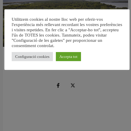
Utilitzem cookies al nostre lloc web per oferir-vos
l'experiència més rellevant recordant les vostres preferències
i visites repetides. En fer clic a "Acceptar-ho tot", accepteu
l'ús de TOTES les cookies. Tanmateix, podeu visitar
"Configuració de les galetes" per proporcionar un
consentiment controlat.
València retira prop de 15.000 litres de residus de la Devesa durant el mes de
Configuració cookies
Accepta tot
juliol
6 agost, 2026