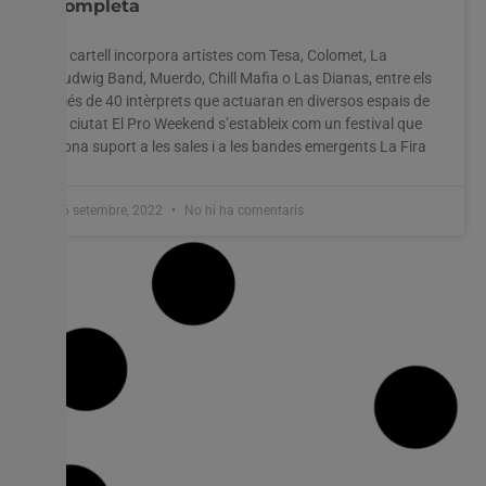
completa
El cartell incorpora artistes com Tesa, Colomet, La
Ludwig Band, Muerdo, Chill Mafia o Las Dianas, entre els
més de 40 intèrprets que actuaran en diversos espais de
la ciutat El Pro Weekend s’estableix com un festival que
dona suport a les sales i a les bandes emergents La Fira
26 setembre, 2022
No hi ha comentaris