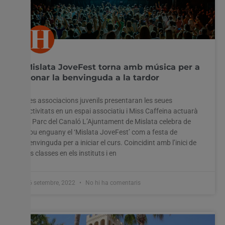
Mislata JoveFest torna amb música per a
donar la benvinguda a la tardor
Les associacions juvenils presentaran les seues
activitats en un espai associatiu i Miss Caffeina actuarà
al Parc del Canaló L’Ajuntament de Mislata celebra de
nou enguany el ‘Mislata JoveFest’ com a festa de
benvinguda per a iniciar el curs. Coincidint amb l’inici de
les classes en els instituts i en
Utilitzem cookies al nostre lloc web per oferir-vos
26 setembre, 2022
No hi ha comentaris
l'experiència més rellevant recordant les vostres preferències
i visites repetides. En fer clic a "Acceptar-ho tot", accepteu
l'ús de TOTES les cookies. Tanmateix, podeu visitar
"Configuració de les galetes" per proporcionar un
consentiment controlat.