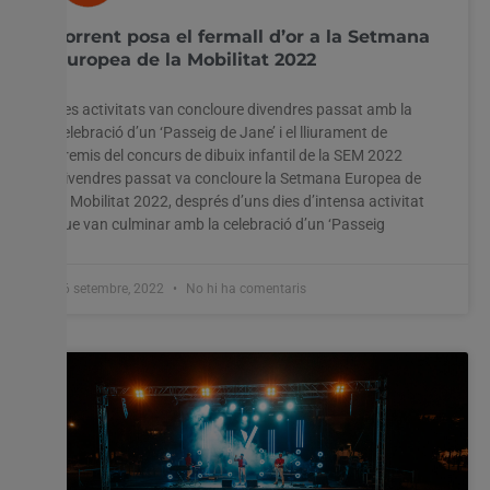
Torrent posa el fermall d’or a la Setmana
Europea de la Mobilitat 2022
Les activitats van concloure divendres passat amb la
celebració d’un ‘Passeig de Jane’ i el lliurament de
premis del concurs de dibuix infantil de la SEM 2022
Divendres passat va concloure la Setmana Europea de
la Mobilitat 2022, després d’uns dies d’intensa activitat
que van culminar amb la celebració d’un ‘Passeig
26 setembre, 2022
No hi ha comentaris