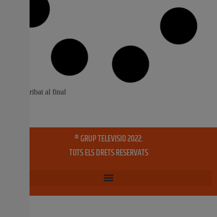
L’Hospital d’Alzira dóna la benvinguda a
60 estudiants en pràctiques d’Infermeria
i Fisioteràpia
L’objectiu del Curs d’Acollida és el d’informar i orientar
els estudiants que desenvoluparan les seues pràctiques
a l’Hospital de la Ribera, per a facilitar el seu procés de
formació L’Hospital Universitari de la Ribera ha celebrat,
este matí, un Curs d’Acollida per a 60 estudiants de 2n i
3r curs
26 setembre, 2022
No hi ha comentaris