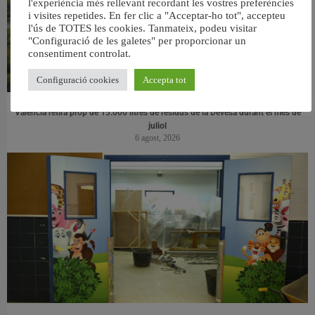
l'experiència més rellevant recordant les vostres preferències
i visites repetides. En fer clic a "Acceptar-ho tot", accepteu
l'ús de TOTES les cookies. Tanmateix, podeu visitar
"Configuració de les galetes" per proporcionar un
consentiment controlat.
Configuració cookies
Accepta tot
València retira prop de 15.000 litres de residus de la Devesa durant el mes de
juliol
6 agost, 2026