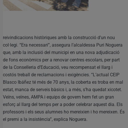
reivindicacions històriques amb la construcció d’un nou
col·legi. “Era necessari”, assegura l’alcaldessa Puri Noguera
que, amb la inclusió del municipi en una nova adjudicació
de fons econòmics per a renovar centres escolars, per part
de la Conselleria d’Educació, veu recompensat el llarg i
costós treball de reclamacions i exigències. “L’actual CEIP
Blasco Ibáñez té més de 70 anys, la coberta es troba en mal
estat, manca de serveis bàsics i, a més, s’ha quedat xicotet.
Veïns, veïnes, AMPA i equips de govern hem fet un gran
esforç al llarg del temps per a poder celebrar aquest dia. Els
professors i els seus alumnes ho mereixien i ho mereixen. És
el premi a la insistència”, explica Noguera.