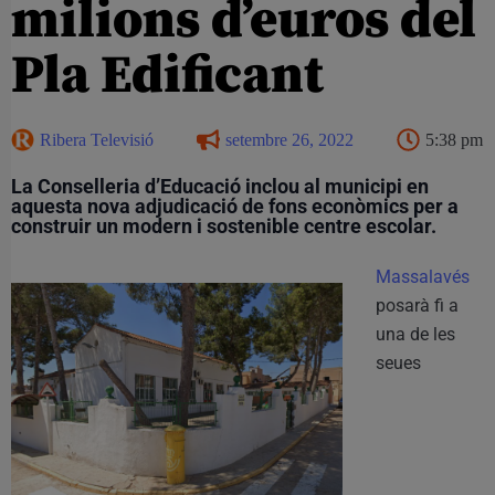
milions d’euros del
Pla Edificant
Ribera Televisió
setembre 26, 2022
5:38 pm
La Conselleria d’Educació inclou al municipi en
aquesta nova adjudicació de fons econòmics per a
construir un modern i sostenible centre escolar.
Massalavés
posarà fi a
una de les
seues