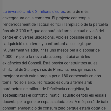
La inversió, amb 6,2 milions d’euros
, és la de més
envergadura de la comarca. El projecte contempla
l’enderrocament de l’actual edifici i l’ampliació de la parcel·la
fins als 3.700 m², que acabarà així amb l’actual divisió del
centre en diverses ubicacions. Això és possible gràcies a
l’adquisició d’un terreny confrontant al col·legi, que
l’Ajuntament va adquirir fa uns mesos per a disposar de
4.000 m² per a la nova obra, complint així amb les
exigències del Consell. Està previst construir tres aules
d’Infantil de 3-5 anys i sis de Primària, més gimnàs i un
menjador amb cuina pròpia per a 180 comensals en dos
torns. No sols això, l’edificació es durà a terme amb
paràmetres de millora de l’eficiència energètica, la
sostenibilitat i el confort climàtic i acústic de tots els espais
docents per a generar espais saludables. A més, serà de baix
consum energètic o de consum zero perquè estarà dotat de