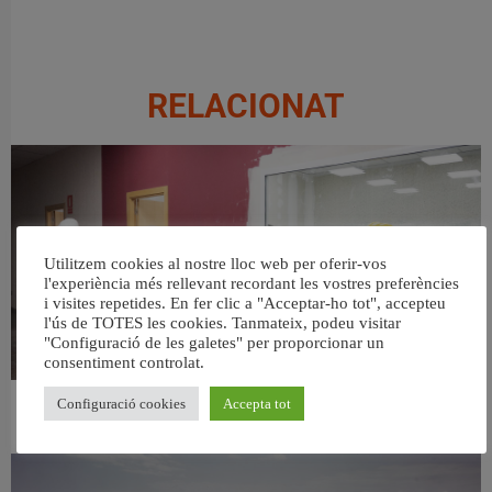
RELACIONAT
Utilitzem cookies al nostre lloc web per oferir-vos
l'experiència més rellevant recordant les vostres preferències
i visites repetides. En fer clic a "Acceptar-ho tot", accepteu
l'ús de TOTES les cookies. Tanmateix, podeu visitar
"Configuració de les galetes" per proporcionar un
consentiment controlat.
Configuració cookies
Accepta tot
València ultima el nou centre per a persones majors del barri de Sant Antoni
6 agost, 2026