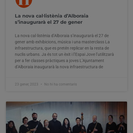
La nova cal·listènia d’Alboraia
s’inaugurarà el 27 de gener
La nova cal·listènia d’Alboraia s’inaugurarà el 27 de
gener amb exhibicions, música i una masterclass La
infraestructura, que es pretén replicar en la resta de
nuclis urbans. Ja és tot un èxit i l’Espai Jove l’utilitzarà
per a fer classes pràctiques a joves L’Ajuntament
d’Alboraia inaugurarà la nova infraestructura de
23 gener, 2023
No hi ha comentaris