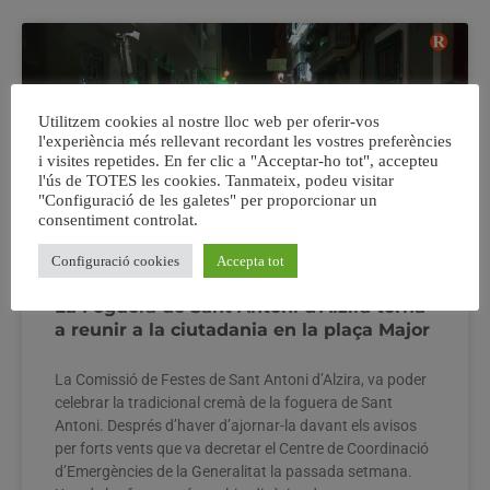
Utilitzem cookies al nostre lloc web per oferir-vos
l'experiència més rellevant recordant les vostres preferències
i visites repetides. En fer clic a "Acceptar-ho tot", accepteu
l'ús de TOTES les cookies. Tanmateix, podeu visitar
"Configuració de les galetes" per proporcionar un
consentiment controlat.
Configuració cookies
Accepta tot
La Foguera de Sant Antoni d’Alzira torna
a reunir a la ciutadania en la plaça Major
La Comissió de Festes de Sant Antoni d’Alzira, va poder
celebrar la tradicional cremà de la foguera de Sant
Antoni. Després d’haver d’ajornar-la davant els avisos
per forts vents que va decretar el Centre de Coordinació
d’Emergències de la Generalitat la passada setmana.