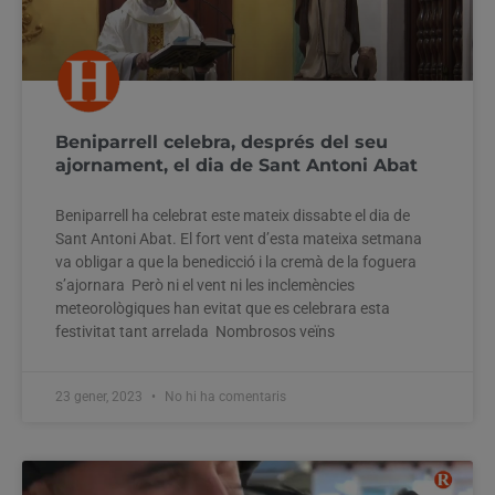
Beniparrell celebra, després del seu
ajornament, el dia de Sant Antoni Abat
Beniparrell ha celebrat este mateix dissabte el dia de
Sant Antoni Abat. El fort vent d’esta mateixa setmana
va obligar a que la benedicció i la cremà de la foguera
s’ajornara Però ni el vent ni les inclemències
meteorològiques han evitat que es celebrara esta
festivitat tant arrelada Nombrosos veïns
23 gener, 2023
No hi ha comentaris