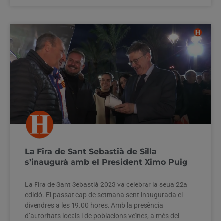
La Fira de Sant Sebastià de Silla
s’inaugurà amb el President Ximo Puig
La Fira de Sant Sebastià 2023 va celebrar la seua 22a
edició. El passat cap de setmana sent inaugurada el
divendres a les 19.00 hores. Amb la presència
d’autoritats locals i de poblacions veïnes, a més del