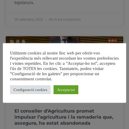
legislatura,
28 setembre, 2023
No hi ha comentaris
Utilitzem cookies al nostre lloc web per oferir-vos
l'experiència més rellevant recordant les vostres preferències
i visites repetides. En fer clic a "Acceptar-ho tot", accepteu
l'ús de TOTES les cookies. Tanmateix, podeu visitar
"Configuració de les galetes" per proporcionar un
consentiment controlat.
Configuració cookies
Accepta tot
El conseller d’Agricultura promet
impulsar l’agricultura i la ramaderia que,
assegura, ha estat abandonada