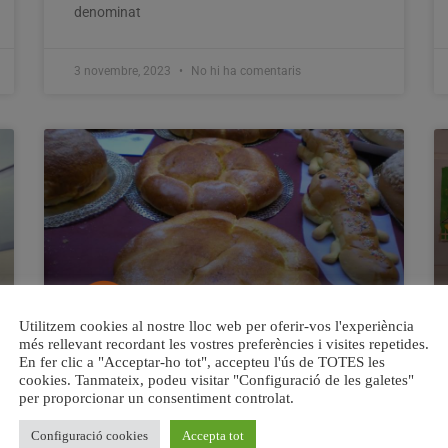
denominat
3 novembre, 2023
No hi ha comentaris
Utilitzem cookies al nostre lloc web per oferir-vos l'experiència
més rellevant recordant les vostres preferències i visites repetides.
En fer clic a "Acceptar-ho tot", accepteu l'ús de TOTES les
Només 20 forns es mantenen
cookies. Tanmateix, podeu visitar "Configuració de les galetes"
oberts a la ciutat d’Alzira
per proporcionar un consentiment controlat.
Tot el territori valencià està patint la
Configuració cookies
Accepta tot