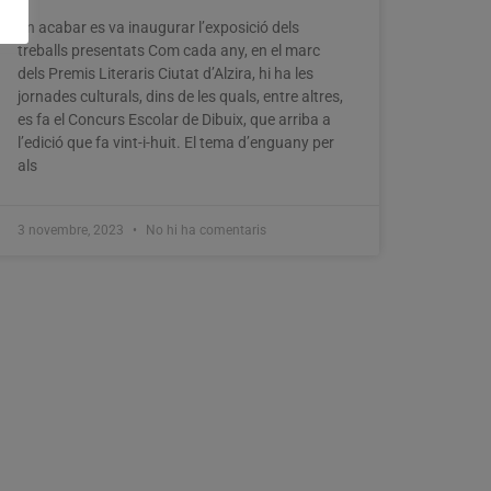
En acabar es va inaugurar l’exposició dels
treballs presentats Com cada any, en el marc
dels Premis Literaris Ciutat d’Alzira, hi ha les
jornades culturals, dins de les quals, entre altres,
es fa el Concurs Escolar de Dibuix, que arriba a
l’edició que fa vint-i-huit. El tema d’enguany per
als
3 novembre, 2023
No hi ha comentaris