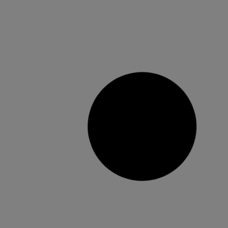
Compromís per l’Alcúdia lamenta
que el PSOE no done suport a
sol·licitar al sindic de comptes una
auditoria economicofinancera
L’esmena de Compromís dona un gir a la moció
del PP al sol·licitar l’auditoria no a una empresa
privada sinó a un organisme públic En el passat
plenari el PP va presentar una moció que
demanava sol·licitar una auditoria financera,
administrativa i de gestió a una empresa
auditora privada, estimant