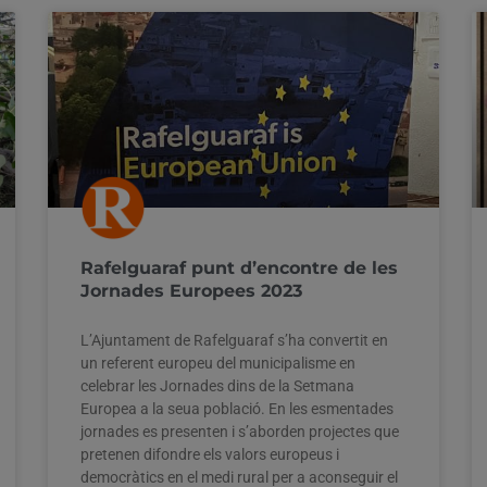
Rafelguaraf punt d’encontre de les
Jornades Europees 2023
L’Ajuntament de Rafelguaraf s’ha convertit en
un referent europeu del municipalisme en
celebrar les Jornades dins de la Setmana
Europea a la seua població. En les esmentades
jornades es presenten i s’aborden projectes que
pretenen difondre els valors europeus i
democràtics en el medi rural per a aconseguir el