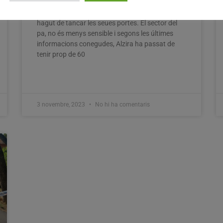
desescalada comercial i econòmica i això es
reflexa en la quantitat de comerços que han
hagut de tancar les seues portes. El sector del
pa, no és menys sensible i segons les últimes
informacions conegudes, Alzira ha passat de
tenir prop de 60
3 novembre, 2023
No hi ha comentaris