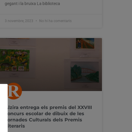
gegant i la bruixa La biblioteca
3 novembre, 2023
No hi ha comentaris
Alzira entrega els premis del XXVIII
concurs escolar de dibuix de les
Jornades Culturals dels Premis
Literaris