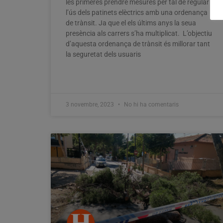
les primeres prendre mesures per tal de regular
l’ús dels patinets elèctrics amb una ordenança
de trànsit. Ja que el els últims anys la seua
presència als carrers s’ha multiplicat. L’objectiu
d’aquesta ordenança de trànsit és millorar tant
la seguretat dels usuaris
3 novembre, 2023
No hi ha comentaris