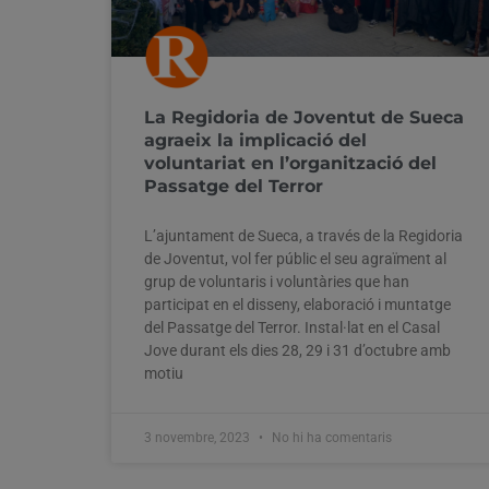
La Regidoria de Joventut de Sueca
agraeix la implicació del
voluntariat en l’organització del
Passatge del Terror
L’ajuntament de Sueca, a través de la Regidoria
de Joventut, vol fer públic el seu agraïment al
grup de voluntaris i voluntàries que han
participat en el disseny, elaboració i muntatge
del Passatge del Terror. Instal·lat en el Casal
Jove durant els dies 28, 29 i 31 d’octubre amb
motiu
3 novembre, 2023
No hi ha comentaris