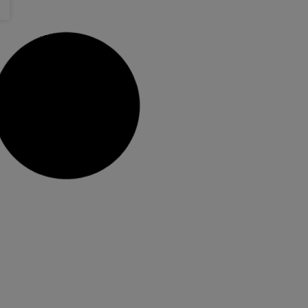
29 maig, 2024
No hi ha comentaris
Elecció Falleres Majors d’Alzira
2025
Des de la Junta Local Fallera d’Alzira volem fer-
vos arribar les últimes novetats sobre el procés
de selecció de les nostres futures Falleres
Majors. El termini inicial de presentació de