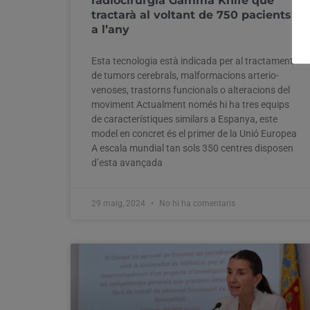
radiocirurgia Gamma Knife que
tractarà al voltant de 750 pacients
a l’any
Esta tecnologia està indicada per al tractament
de tumors cerebrals, malformacions arterio-
venoses, trastorns funcionals o alteracions del
moviment Actualment només hi ha tres equips
de característiques similars a Espanya, este
model en concret és el primer de la Unió Europea
A escala mundial tan sols 350 centres disposen
d’esta avançada
29 maig, 2024
No hi ha comentaris