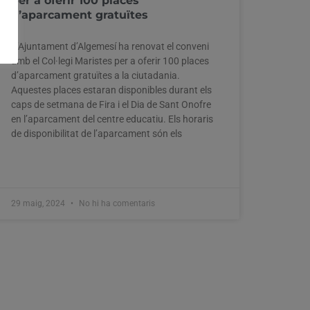
per a oferir 100 places
d’aparcament gratuïtes
L’Ajuntament d’Algemesí ha renovat el conveni
amb el Col·legi Maristes per a oferir 100 places
d’aparcament gratuïtes a la ciutadania.
Aquestes places estaran disponibles durant els
caps de setmana de Fira i el Dia de Sant Onofre
en l’aparcament del centre educatiu. Els horaris
de disponibilitat de l’aparcament són els
29 maig, 2024
No hi ha comentaris