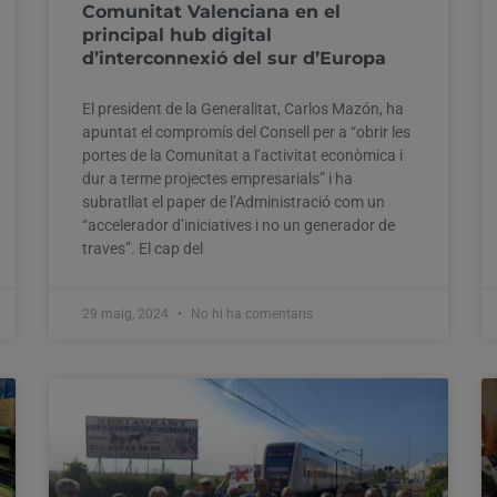
Comunitat Valenciana en el
principal hub digital
d’interconnexió del sur d’Europa
El president de la Generalitat, Carlos Mazón, ha
apuntat el compromís del Consell per a “obrir les
portes de la Comunitat a l’activitat econòmica i
dur a terme projectes empresarials” i ha
subratllat el paper de l’Administració com un
“accelerador d’iniciatives i no un generador de
traves”. El cap del
29 maig, 2024
No hi ha comentaris