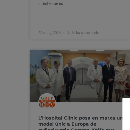
directe que es
29 maig, 2024
No hi ha comentaris
L’Hospital Clínic posa en marxa un
model únic a Europa de