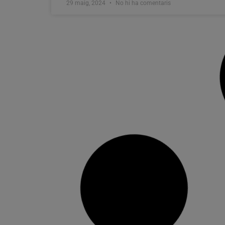
29 maig, 2024
No hi ha comentaris
La Pobla de Farnals acull la VIII
Trobada de Consells de
Participació Infantil i Adolescent de
la província de València
Més de 140 xiquets i xiquetes es donaran cita
aquest dissabte a La Pobla de Farnals Amb la