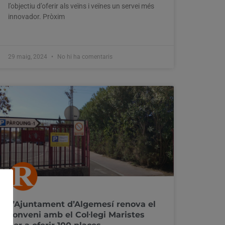
l’objectiu d’oferir als veïns i veïnes un servei més
innovador. Pròxim
29 maig, 2024
No hi ha comentaris
L’Ajuntament d’Algemesí renova el
conveni amb el Col·legi Maristes