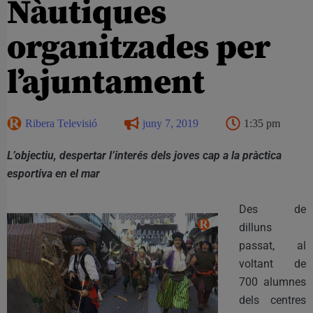
Nàutiques
organitzades per
l’ajuntament
Ribera Televisió
juny 7, 2019
1:35 pm
L’objectiu, despertar l’interés dels joves cap a la pràctica
esportiva en el mar
Des de
dilluns
passat, al
voltant de
700 alumnes
dels centres