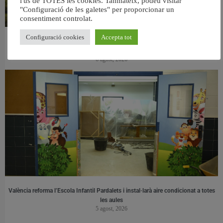
l'ús de TOTES les cookies. Tanmateix, podeu visitar
"Configuració de les galetes" per proporcionar un
consentiment controlat.
Configuració cookies
Accepta tot
València retira prop de 15.000 litres de residus de la Devesa durant el mes de
juliol
6 agost, 2026
València reforma l’Escola Infantil Pardalets i instal·larà aire condicionat a totes
les aules
5 agost, 2026