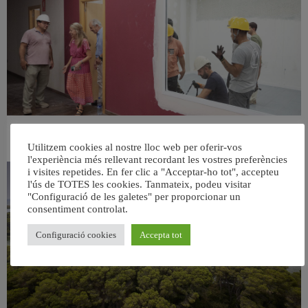
València ultima el nou centre per a persones majors del barri de Sant Antoni
Utilitzem cookies al nostre lloc web per oferir-vos
6 agost, 2026
l'experiència més rellevant recordant les vostres preferències
i visites repetides. En fer clic a "Acceptar-ho tot", accepteu
l'ús de TOTES les cookies. Tanmateix, podeu visitar
"Configuració de les galetes" per proporcionar un
consentiment controlat.
Configuració cookies
Accepta tot