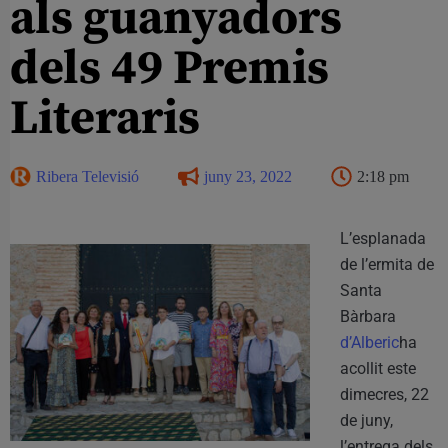
als guanyadors
dels 49 Premis
Literaris
Ribera Televisió
juny 23, 2022
2:18 pm
L’esplanada
de l’ermita de
Santa
Bàrbara
d’Alberic
ha
acollit este
dimecres, 22
de juny,
l’entrega dels