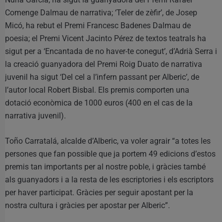
Comenge Dalmau de narrativa; ‘Teler de zèfir’, de Josep
Micó, ha rebut el Premi Francesc Badenes Dalmau de
poesia; el Premi Vicent Jacinto Pérez de textos teatrals ha
sigut per a ‘Encantada de no haver-te conegut’, d’Adrià Serra i
la creació guanyadora del Premi Roig Duato de narrativa
juvenil ha sigut ‘Del cel a l’infern passant per Alberic’, de
l’autor local Robert Bisbal. Els premis comporten una
dotació econòmica de 1000 euros (400 en el cas de la
narrativa juvenil).
Toño Carratalá, alcalde d’Alberic, va voler agrair “a totes les
persones que fan possible que ja portem 49 edicions d’estos
premis tan importants per al nostre poble, i gràcies també
als guanyadors i a la resta de les escriptories i els escriptors
per haver participat. Gràcies per seguir apostant per la
nostra cultura i gràcies per apostar per Alberic”.