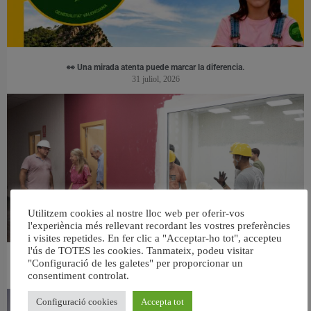
👀 Una mirada atenta puede marcar la diferencia.
31 juliol, 2026
Utilitzem cookies al nostre lloc web per oferir-vos
l'experiència més rellevant recordant les vostres preferències
i visites repetides. En fer clic a "Acceptar-ho tot", accepteu
l'ús de TOTES les cookies. Tanmateix, podeu visitar
"Configuració de les galetes" per proporcionar un
València ultima el nou centre per a persones majors del barri de Sant Antoni
6 agost, 2026
consentiment controlat.
Configuració cookies
Accepta tot