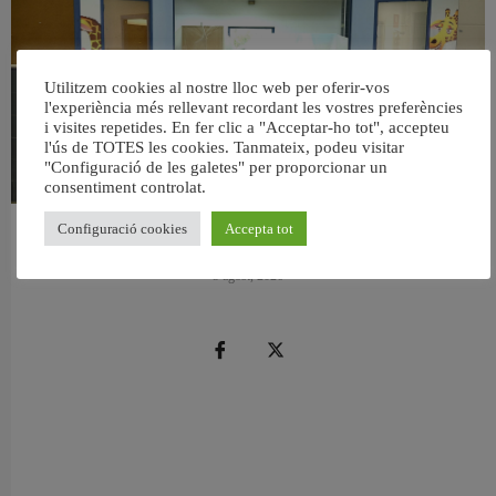
Utilitzem cookies al nostre lloc web per oferir-vos
l'experiència més rellevant recordant les vostres preferències
i visites repetides. En fer clic a "Acceptar-ho tot", accepteu
l'ús de TOTES les cookies. Tanmateix, podeu visitar
"Configuració de les galetes" per proporcionar un
consentiment controlat.
Configuració cookies
Accepta tot
València reforma l’Escola Infantil Pardalets i instal·larà aire condicionat a totes
les aules
5 agost, 2026