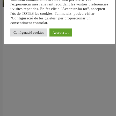
l'experiència més rellevant recordant les vostres preferències
i visites repetides. En fer clic a "Acceptar-ho tot", accepteu
l'ús de TOTES les cookies. Tanmateix, podeu visitar
València retira prop de 15.000 litres de residus de la Devesa durant el mes de
"Configuració de les galetes" per proporcionar un
juliol
consentiment controlat.
6 agost, 2026
Configuració cookies
Accepta tot