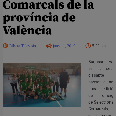
Comarcals de la
província de
València
Ribera Televisió
juny 11, 2019
5:22 pm
Burjassot va
ser la seu,
dissabte
passat, d’una
nova edició
del Torneig
de Seleccions
Comarcals,
en categoria