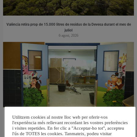
València retira prop de 15.000 litres de residus de la Devesa durant el mes de
juliol
6 agost, 2026
València reforma l’Escola Infantil Pardalets i instal·larà aire condicionat a totes
Utilitzem cookies al nostre lloc web per oferir-vos
les aules
l'experiència més rellevant recordant les vostres preferències
5 agost, 2026
i visites repetides. En fer clic a "Acceptar-ho tot", accepteu
l'ús de TOTES les cookies. Tanmateix, podeu visitar