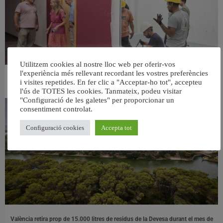
Utilitzem cookies al nostre lloc web per oferir-vos
l'experiència més rellevant recordant les vostres preferències
València ultima el nou centre per a persones majors del barri de Sant Antoni
i visites repetides. En fer clic a "Acceptar-ho tot", accepteu
6 agost, 2026
l'ús de TOTES les cookies. Tanmateix, podeu visitar
"Configuració de les galetes" per proporcionar un
consentiment controlat.
Configuració cookies
Accepta tot
València retira prop de 15.000 litres de residus de la Devesa durant el mes de