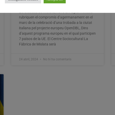
europees
Els alcaldes de Mislata, Ruvo di Puglia i Kifissia
rubriquen el compromís d’agermanament en el
marc de la celebració d’una trobada a la ciutat
italiana pel projecte europeu OpenDBL, Dins
d’aquest programa europeu en el qual participen
7 països de la UE. El Centre Sociocultural La
Fàbrica de Mislata serà
24 abril, 2024
No hi ha comentaris