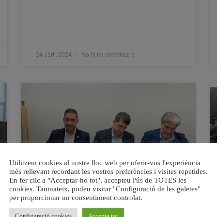
24 abril, 2024
No hi ha comentaris
Utilitzem cookies al nostre lloc web per oferir-vos l'experiència
més rellevant recordant les vostres preferències i visites repetides.
En fer clic a "Acceptar-ho tot", accepteu l'ús de TOTES les
cookies. Tanmateix, podeu visitar "Configuració de les galetes"
Mislata signatura un preacord
per proporcionar un consentiment controlat.
d’agermanament amb dues ciutats
Configuració cookies
Accepta tot