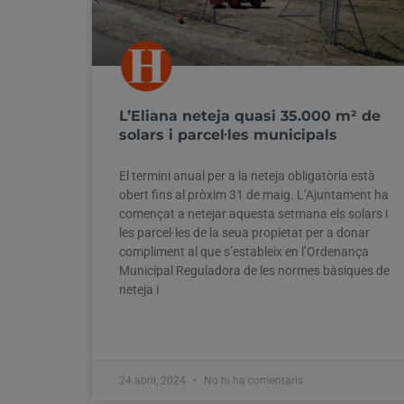
L’Eliana neteja quasi 35.000 m² de
solars i parcel·les municipals
El termini anual per a la neteja obligatòria està
obert fins al pròxim 31 de maig. L’Ajuntament ha
començat a netejar aquesta setmana els solars i
les parcel·les de la seua propietat per a donar
compliment al que s’estableix en l’Ordenança
Municipal Reguladora de les normes bàsiques de
neteja i
24 abril, 2024
No hi ha comentaris