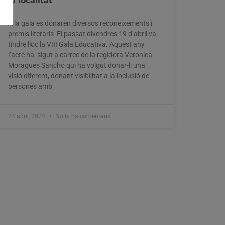
la localitat
A la gala es donaren diversos reconeixements i
premis literaris El passat divendres 19 d’abril va
tindre lloc la VIII Gala Educativa. Aquest any
l’acte ha sigut a càrrec de la regidora Verònica
Moragues Sancho qui ha volgut donar-li una
visió diferent, donant visibilitat a la inclusió de
persones amb
24 abril, 2024
No hi ha comentaris