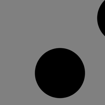
Torrent presenta les obres
guanyadores dels Premis literaris
‘Ciutat de Torrent’
Josep Vicent Palacios Bellver, amb l’obra
“Germània: Temps de revolta”, és el guanyador
de la XXI edició del Premi de Narrativa Juvenil,
Marisol González Felip, amb l’obra ‘Rogles’, va
guanyar la XIV edició del Premi de Poesia. La
Casa de la Cultura de Torrent va acollir este
dimarts la presentació dels