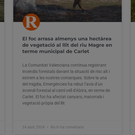
El foc arrasa almenys una hectàrea
de vegetació al llit del riu Magre en
terme municipal de Carlet
La Comunitat Valenciana continua registrant
incendis forestals davant la situació de risc alt i
extrem a les nostres comarques. Sobre la una
del migdia, Emergències ha rebut l’avís d’un
incendi forestal al camí vell d’Alzira, en terme de
Carlet. El foc ha afectat canyars, matorrals i
vegetació pròpia del llit
24 abril, 2024
No hi ha comentaris