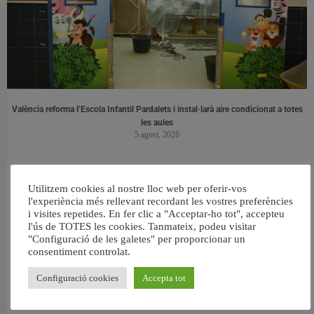
València reforma l’Escola Infantil Pardalets i instal·larà aire condicionat a totes
les aules
5 agost, 2026
Utilitzem cookies al nostre lloc web per oferir-vos
l'experiència més rellevant recordant les vostres preferències
i visites repetides. En fer clic a "Acceptar-ho tot", accepteu
l'ús de TOTES les cookies. Tanmateix, podeu visitar
"Configuració de les galetes" per proporcionar un
consentiment controlat.
Configuració cookies
Accepta tot