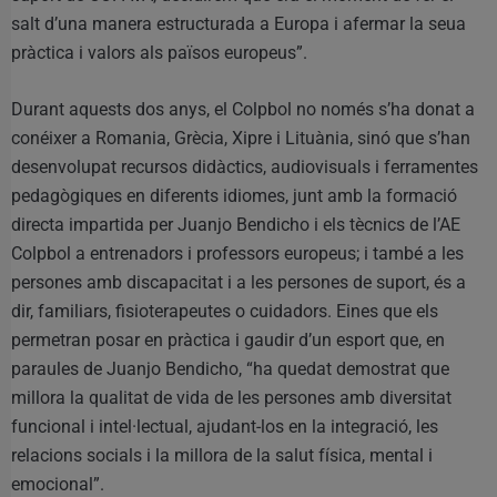
salt d’una manera estructurada a Europa i afermar la seua
pràctica i valors als països europeus”.
Durant aquests dos anys, el Colpbol no només s’ha donat a
conéixer a Romania, Grècia, Xipre i Lituània, sinó que s’han
desenvolupat recursos didàctics, audiovisuals i ferramentes
pedagògiques en diferents idiomes, junt amb la formació
directa impartida per Juanjo Bendicho i els tècnics de l’AE
Colpbol a entrenadors i professors europeus; i també a les
persones amb discapacitat i a les persones de suport, és a
dir, familiars, fisioterapeutes o cuidadors. Eines que els
permetran posar en pràctica i gaudir d’un esport que, en
paraules de Juanjo Bendicho, “ha quedat demostrat que
millora la qualitat de vida de les persones amb diversitat
funcional i intel·lectual, ajudant-los en la integració, les
relacions socials i la millora de la salut física, mental i
emocional”.