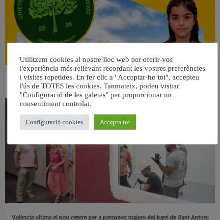
Utilitzem cookies al nostre lloc web per oferir-vos
l'experiència més rellevant recordant les vostres preferències
i visites repetides. En fer clic a "Acceptar-ho tot", accepteu
👀 Una mirada atenta puede marcar la diferencia.
l'ús de TOTES les cookies. Tanmateix, podeu visitar
31 juliol, 2026
"Configuració de les galetes" per proporcionar un
consentiment controlat.
Configuració cookies
Accepta tot
València ultima el nou centre per a persones majors del barri de Sant Antoni